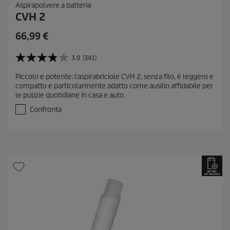
Aspirapolvere a batteria
CVH 2
66,99
€
3.9
(341)
3
.
Piccolo e potente: l'aspirabriciole CVH 2, senza filo, è leggero e
9
compatto e particolarmente adatto come ausilio affidabile per
s
le pulizie quotidiane in casa e auto.
u
5
Confronta
s
t
e
l
l
e
.
3
4
1
r
e
c