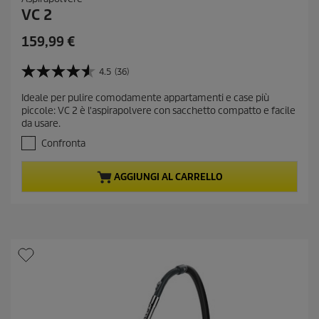
VC 2
C
159,99 €
u
r
4.5
(36)
4
r
.
Ideale per pulire comodamente appartamenti e case più
e
5
piccole: VC 2 è l'aspirapolvere con sacchetto compatto e facile
s
n
da usare.
u
t
5
Confronta
p
s
r
t
AGGIUNGI AL CARRELLO
e
o
l
d
l
u
e
c
.
t
3
6
p
r
r
e
i
c
c
e