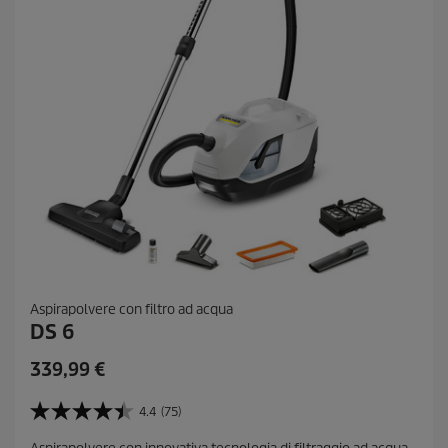
n
e
s
i
o
n
i
Aspirapolvere con filtro ad acqua
DS 6
C
339,99 €
u
r
4.4
(75)
4
r
.