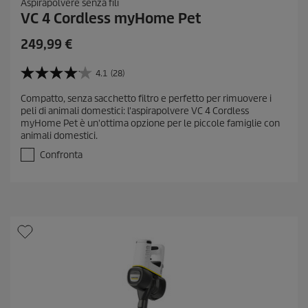
Aspirapolvere senza fili
VC 4 Cordless myHome Pet
249,99
€
4.1
(28)
4
.
Compatto, senza sacchetto filtro e perfetto per rimuovere i
1
peli di animali domestici: l'aspirapolvere VC 4 Cordless
s
myHome Pet è un'ottima opzione per le piccole famiglie con
u
animali domestici.
5
s
Confronta
t
e
l
l
e
.
2
8
r
e
c
e