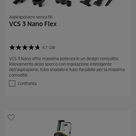
Aspirapolvere senza fili
VCS 3 Nano Flex
4.7
(28)
4
.
VCS 3 Nano offre massima potenza in un design compatto.
7
Rilevamento dello sporco con regolazione intelligente
s
dell'aspirazione, tubo snodato e tubo flessibile per la massima
u
comodità.
5
s
Confronta
t
e
l
l
e
.
2
8
r