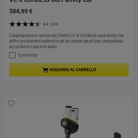
C
384,99 €
u
r
4.4
(124)
4
r
.
L'aspirapolvere senza sacchetto VC 6 Cordless ourFamily Car
e
4
offre prestazioni potenti e gli accessori giusti per una pulizia
s
n
accurata in casa e in auto.
u
t
5
Confronta
p
s
r
t
AGGIUNGI AL CARRELLO
e
o
l
d
l
u
e
c
.
t
1
2
p
4
r
r
i
e
c
c
e
e
n