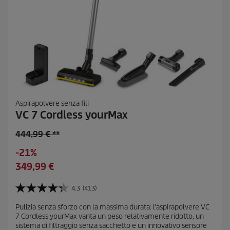
i
Aspirapolvere senza fili
VC 7 Cordless yourMax
O
444,99 € **
l
R
-21%
d
i
C
349,99 €
p
s
u
r
p
r
4.3
(413)
o
4
a
r
d
.
r
Pulizia senza sforzo con la massima durata: l'aspirapolvere VC
e
3
u
7 Cordless yourMax vanta un peso relativamente ridotto, un
m
s
n
c
sistema di filtraggio senza sacchetto e un innovativo sensore
u