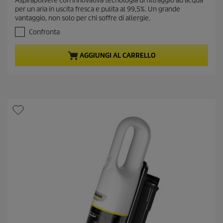
Aspirapolvere con innovativa tecnologia di filtraggio ad acqua
e
4
per un aria in uscita fresca e pulita al 99,5%. Un grande
s
n
vantaggio, non solo per chi soffre di allergie.
u
t
5
Confronta
p
s
r
t
AGGIUNGI AL CARRELLO
e
o
l
d
l
u
e
c
.
t
7
5
p
r
r
e
i
c
c
e
n
e
s
i
o
n
i