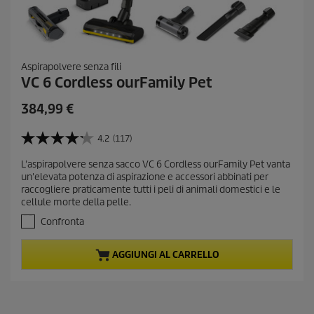
Aspirapolvere senza fili
VC 6 Cordless ourFamily Pet
C
384,99 €
u
r
4.2
(117)
4
r
.
L'aspirapolvere senza sacco VC 6 Cordless ourFamily Pet vanta
e
2
un'elevata potenza di aspirazione e accessori abbinati per
s
n
raccogliere praticamente tutti i peli di animali domestici e le
u
t
cellule morte della pelle.
5
p
s
Confronta
r
t
e
o
AGGIUNGI AL CARRELLO
l
d
l
u
e
c
.
t
1