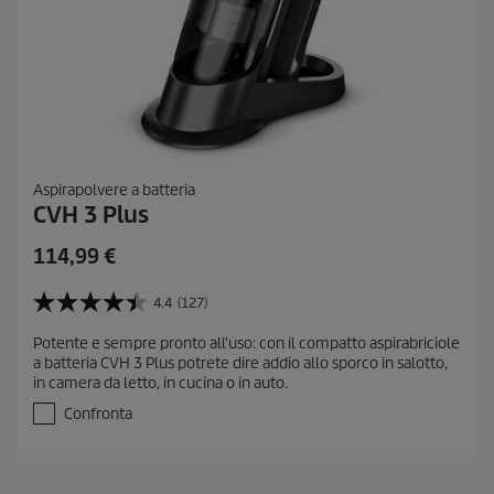
Aspirapolvere a batteria
CVH 3 Plus
114,99
€
4.4
(127)
4
.
Potente e sempre pronto all'uso: con il compatto aspirabriciole
4
a batteria CVH 3 Plus potrete dire addio allo sporco in salotto,
s
in camera da letto, in cucina o in auto.
u
5
Confronta
s
t
e
l