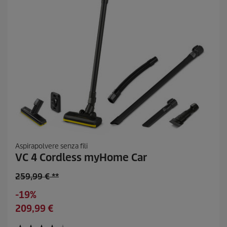
n
s
i
o
n
i
Aspirapolvere senza fili
VC 4 Cordless myHome Car
O
259,99 € **
l
R
-19%
d
i
C
209,99 €
p
s
u
r