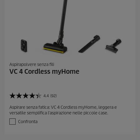
Aspirapolvere senza fili
VC 4 Cordless myHome
4.4
(92)
4
.
Aspirare senza fatica: VC 4 Cordless myHome, leggera e
4
versatile semplifica l'aspirazione nelle piccole case.
s
u
Confronta
5
s
t