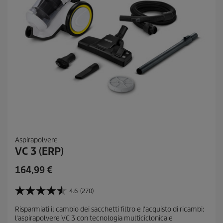
Aspirapolvere
VC 3 (ERP)
C
164,99 €
u
r
4.6
(270)
4
r
.
Risparmiati il ​​cambio dei sacchetti filtro e l'acquisto di ricambi:
e
6
l'aspirapolvere VC 3 con tecnologia multiciclonica e
s