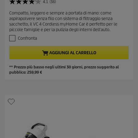
p
r
4.1
(36)
o
4
a
r
d
.
r
Compatto, leggero e sempre a portata di mano: come
e
1
u
aspirapolvere senza filo con sistema di filtraggio senza
m
s
n
c
sacchetto, il VC 4 Cordless myHome Car è perfetto per le
u
i
t
t
piccole famiglie e per la pulizia degli interni dell'auto.
5
o
p
p
s
Confronta
r
t
r
e
o
i
AGGIUNGI AL CARRELLO
l
d
c
l
u
e
e
** Prezzo più basso negli ultimi 30 giorni, prezzo suggerito al
c
.
pubblico:
259,99
€
t
3
6
p
r
r
e
i
c
c
e
n
e
s
i
o
n
i