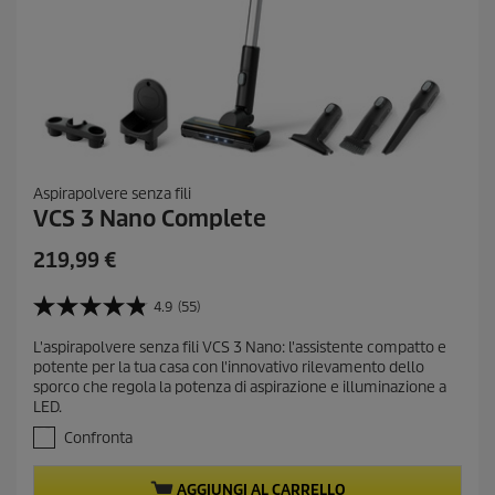
Aspirapolvere senza fili
VCS 3 Nano Complete
C
219,99 €
u
r
4.9
(55)
4
r
.
L'aspirapolvere senza fili VCS 3 Nano: l'assistente compatto e
e
9
potente per la tua casa con l'innovativo rilevamento dello
s
n
sporco che regola la potenza di aspirazione e illuminazione a
u
t
LED.
5
p
s
Confronta
r
t
e
o
AGGIUNGI AL CARRELLO
l