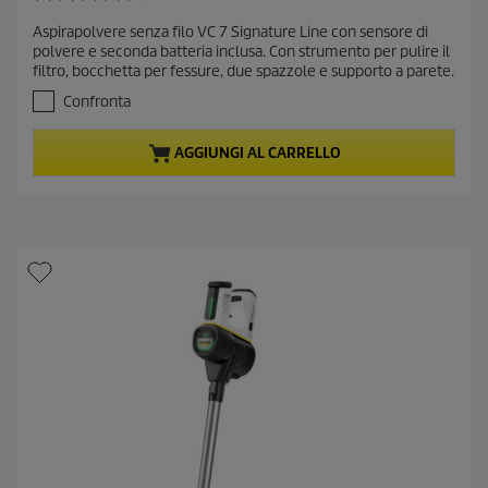
4
r
.
Aspirapolvere senza filo VC 7 Signature Line con sensore di
e
7
polvere e seconda batteria inclusa. Con strumento per pulire il
s
n
filtro, bocchetta per fessure, due spazzole e supporto a parete.
u
t
5
Confronta
p
s
r
t
AGGIUNGI AL CARRELLO
e
o
l
d
l
u
e
c
.
t
1
6
p
5
r
r
i
e
c
c
e
e
n
s
i
o
n