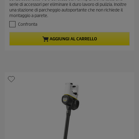
s
n
serie di accessori per eliminare il duro lavoro di pulizia. Inoltre
u
t
una stazione di parcheggio autoportante che non richiede il
5
p
montaggio a parete.
s
r
t
Confronta
e
o
l
d
AGGIUNGI AL CARRELLO
l
u
e
c
.
t
1
0
p
9
r
r
i
e
c
c
e
e
n
s
i
o
n
i