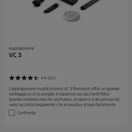
Aspirapolvere
VC 3
4.4
(221)
4
.
L'aspirapolvere multiciclonico VC 3 Premium offre un grande
4
vantaggio a chi lo sceglie: il risparmio sui sacchetti filtro.
s
Questo modello non ne usufruisce, lo sporco si accumula nel
u
vano raccolta trasparente che si svuota e si lava facilmente.
5
s
Confronta
t
e
l