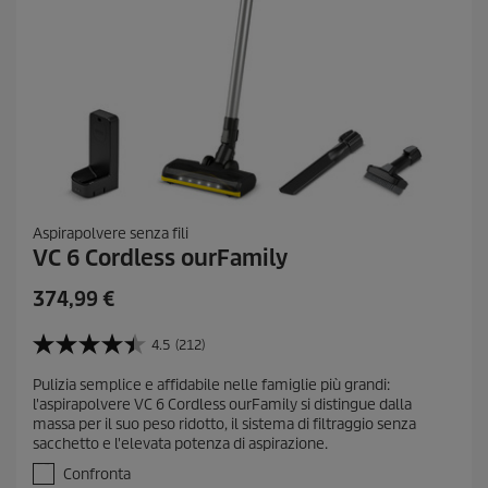
Aspirapolvere senza fili
VC 6 Cordless ourFamily
C
374,99 €
u
r
4.5
(212)
4
r
.
Pulizia semplice e affidabile nelle famiglie più grandi:
e
5
l'aspirapolvere VC 6 Cordless ourFamily si distingue dalla
s
n
massa per il suo peso ridotto, il sistema di filtraggio senza
u
t
sacchetto e l'elevata potenza di aspirazione.
5
p
s
Confronta