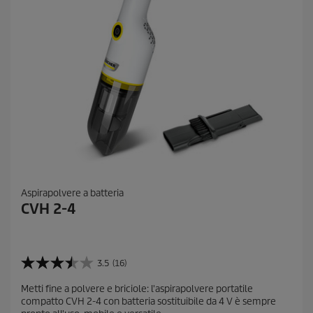
e
n
s
i
o
n
i
Aspirapolvere a batteria
CVH 2-4
3.5
(16)
3
.
Metti fine a polvere e briciole: l'aspirapolvere portatile
5
compatto CVH 2-4 con batteria sostituibile da 4 V è sempre
s