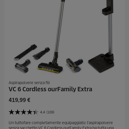
s
i
o
n
i
Aspirapolvere senza fili
VC 6 Cordless ourFamily Extra
C
419,99 €
u
r
4.4
(109)
4
r
.
Un tuttofare completamente equipaggiato: l'aspirapolvere
e
4
senza sacchetto VC 6 Cordless ourFamily Extra ha tutta una