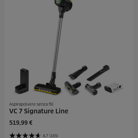
e
c
e
n
s
i
o
n
i
Aspirapolvere senza fili
VC 7 Signature Line
C
519,99 €
u
r
4.7
(165)