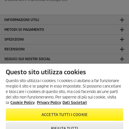
INFORMAZIONI UTILI
METODI DI PAGAMENTO
SPEDIZIONI
RECENSIONI
SEGUICI SUI NOSTRI SOCIAL
LA NOSTRA AZIENDA
Questo sito utilizza cookies
INFORMAZIONI GENERALI
Questo sito utilizza i cookies. I cookies ci aiutano a far funzionare
meglio il sito e le pagine in esso impostate. Si possono cancellare
INFORMAZIONI LEGALI
e bloccare i cookies di questo sito, ma così facendo alcune parti
Dati Societari
del sito non funzioneranno. Per saperne di più sui cookie, visita
la
Cookie Policy
.
Privacy Policy
Dati Societari
Privacy Policy
Cookie Policy
ACCETTA TUTTI I COOKIE
Condizioni generali di uso del sito
RIFIUTA TUTTI