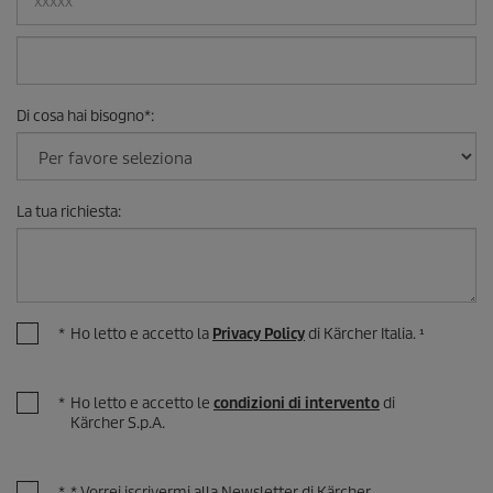
Di cosa hai bisogno
*
:
La tua richiesta
:
*
Ho letto e accetto la
Privacy Policy
di Kärcher Italia. ¹
*
Ho letto e accetto le
condizioni di intervento
di
Kärcher S.p.A.
*
* Vorrei iscrivermi alla Newsletter di Kärcher