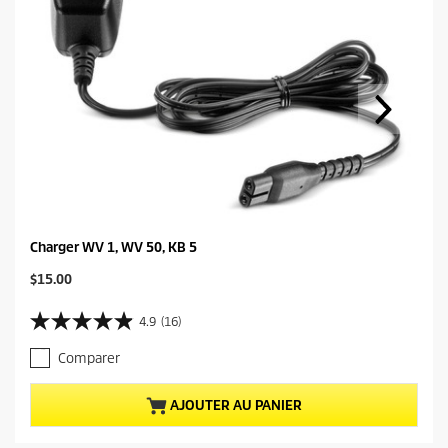
Charger WV 1, WV 50, KB 5
C
$15.00
u
r
4.9
(16)
4
r
.
e
Comparer
9
n
é
t
t
p
AJOUTER AU PANIER
o
r
i
o