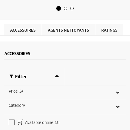
l
d
e
u
(
c
s
t
)
p
s
r
ACCESSOIRES
AGENTS NETTOYANTS
RATINGS
u
i
r
c
5
e
.
ACCESSOIRES
1
6
é
v
a
Filter
l
u
a
Price ($)
t
i
Category
o
n
s
Available online
(3)