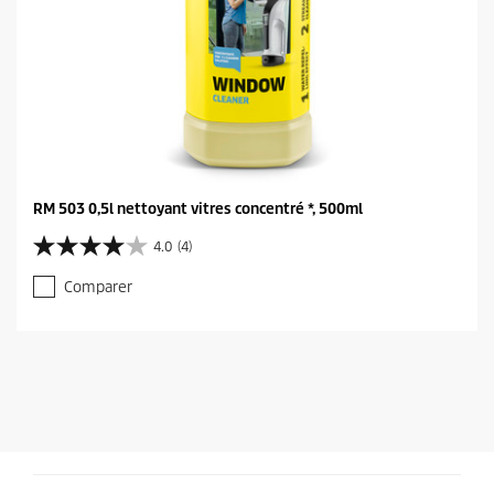
RM 503 0,5l nettoyant vitres concentré *, 500ml
4.0
(4)
4
.
Comparer
0
é
t
o
i
l
e
(
s
)
s