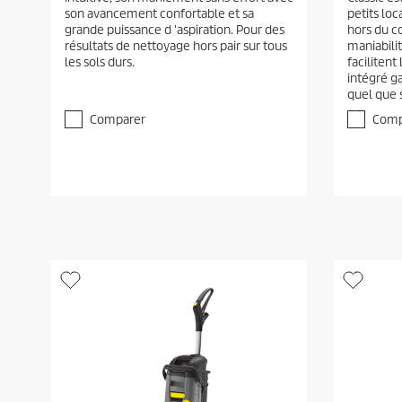
é
é
son avancement confortable et sa
petits lo
t
t
grande puissance d 'aspiration. Pour des
hors du c
o
o
résultats de nettoyage hors pair sur tous
maniabili
i
i
les sols durs.
faciliten
l
l
intégré g
e
e
quel que s
(
(
s
s
Comparer
Comp
)
)
s
s
u
u
r
r
5
5
.
.
2
é
v
a
l
u
a
t
i
o
n