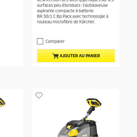
é
n
surfaces peu étendues : l'autolaveuse
t
t
aspirante compacte à batterie
o
p
BR 30/1 C Bp Pack avec technologie à
i
rouleau microfibre de Kärcher.
r
l
e
o
(
d
s
Comparer
u
)
c
s
AJOUTER AU PANIER
t
u
r
p
5
r
.
i
1
c
é
v
e
a
l
u
a
t
i
o
n