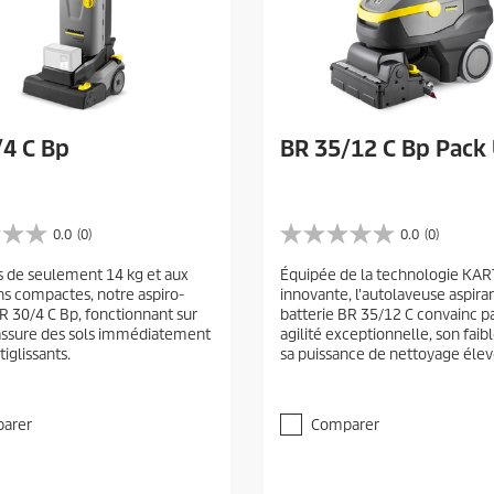
/4 C Bp
BR 35/12 C Bp Pack
0.0
(0)
0.0
(0)
0
.
s de seulement 14 kg et aux
Équipée de la technologie KAR
0
s compactes, notre aspiro-
innovante, l'autolaveuse aspira
é
R 30/4 C Bp, fonctionnant sur
batterie BR 35/12 C convainc p
t
 assure des sols immédiatement
agilité exceptionnelle, son faib
o
tiglissants.
sa puissance de nettoyage élev
i
l
e
(
arer
Comparer
s
)
s