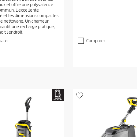
é
caux et offre une polyvalence
t
ommun. L'excellente
o
té et les dimensions compactes
i
t le nettoyage. Un chargeur
l
arantit une recharge pratique,
e
oit l'endroit.
(
s
arer
Comparer
)
s
u
r
5
.