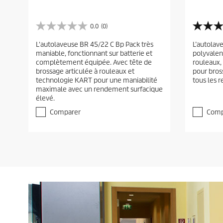
0.0
(0)
0
5
.
.
L'autolaveuse BR 45/22 C Bp Pack très
L’autolav
0
0
maniable, fonctionnant sur batterie et
polyvalen
é
é
complètement équipée. Avec tête de
rouleaux,
t
t
brossage articulée à rouleaux et
pour bross
o
o
technologie KART pour une maniabilité
tous les 
i
i
maximale avec un rendement surfacique
l
l
élevé.
e
e
(
(
Comparer
Comp
s
s
)
)
s
s
u
u
r
r
5
5
.
.
1
é
v
a
l