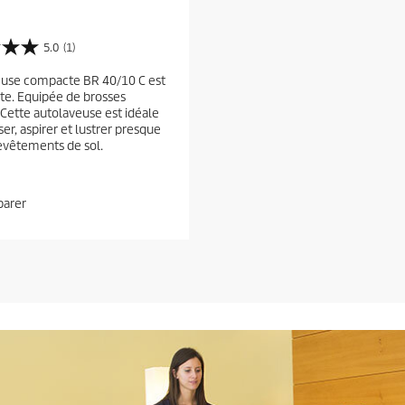
5.0
(1)
euse compacte BR 40/10 C est
te. Equipée de brosses
 Cette autolaveuse est idéale
er, aspirer et lustrer presque
revêtements de sol.
arer