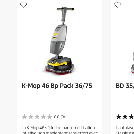
K-Mop 46 Bp Pack 36/75
BD 35/
0.0
(0)
0
4
.
.
La K-Mop 46 s 'illustre par son utilisation
L'autolav
0
0
intuitive, son maniement sans effort avec
Classic es