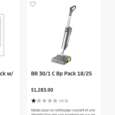
ack w/
BR 30/1 C Bp Pack 18/25
C
$1,283.00
u
r
1.0
(1)
1
r
.
Idéale pour un nettoyage courant et une
e
0
désinfection des sols hygiéniques sur les