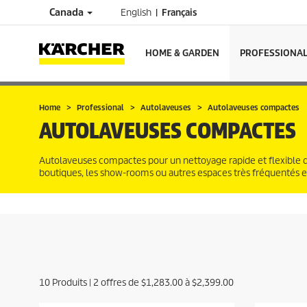
Canada
English
Français
HOME & GARDEN
PROFESSIONA
Home
Professional
Autolaveuses
Autolaveuses compactes
AUTOLAVEUSES COMPACTES
Autolaveuses compactes pour un nettoyage rapide et flexible des
boutiques, les show-rooms ou autres espaces très fréquentés 
10
Produits |
2
offres de
$1,283.00
à
$2,399.00