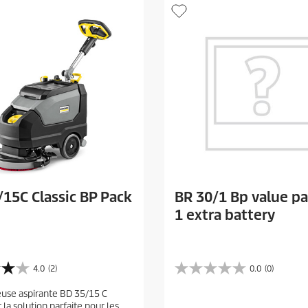
15C Classic BP Pack
BR 30/1 Bp value p
1 extra battery
4.0
(2)
0.0
(0)
0
.
euse aspirante BD 35/15 C
0
t la solution parfaite pour les