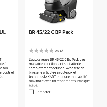
 UL
BR 45/22 C BP Pack
0.0
(0)
0
.
T
L'autolaveuse BR 45/22 C Bp Pack très
0
nte à
maniable, fonctionnant sur batterie et
é
ar son
complètement équipée. Avec tête de
t
le poids et
brossage articulée à rouleaux et
o
ée.
technologie KART pour une maniabilité
i
maximale avec un rendement surfacique
l
élevé.
e
(
Comparer
s
)
s