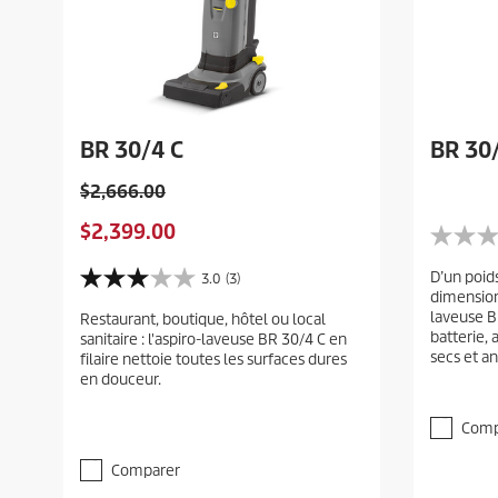
s
BR 30/4 C
BR 30
O
$2,666.00
l
C
$2,399.00
d
0
u
p
.
r
D’un poid
3.0
(3)
0
r
3
dimension
r
é
.
o
laveuse B
Restaurant, boutique, hôtel ou local
t
e
0
d
batterie,
sanitaire : l'aspiro-laveuse BR 30/4 C en
o
é
n
secs et an
u
filaire nettoie toutes les surfaces dures
i
t
t
en douceur.
c
l
o
p
e
i
t
r
(
l
Comp
p
s
e
o
r
)
(
Comparer
d
i
s
s