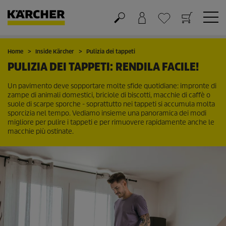
Carrello
Lista dei desideri
Home
Inside Kärcher
Pulizia dei tappeti
PULIZIA DEI TAPPETI: RENDILA FACILE!
Un pavimento deve sopportare molte sfide quotidiane: impronte di
zampe di animali domestici, briciole di biscotti, macchie di caffè o
suole di scarpe sporche - soprattutto nei tappeti si accumula molta
sporcizia nel tempo. Vediamo insieme una panoramica dei modi
migliore per pulire i tappeti e per rimuovere rapidamente anche le
macchie più ostinate.