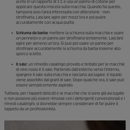
aceto in un rapporto di 1:1 e usa un panno di cotone per
applicare questa miscela sulla macchia. Quando fai questo,
tampona solo l'area interessata con attenzione - non
strofinarla. Lasciare agire per mezz'ora e poi pulire
accuratamente con acqua pulita.
Schiuma da barba
: mettere la schiuma sulla macchia e usare
un pennello o un panno per strofinarla lentamente. Lasciare
agire per almeno un'ora. Si può poi usare un panno per
strofinare accuratamente la schiuma da barba insieme allo
sporco sciolto.
Il sale
: un rimedio casalingo provato e testato per le macchie
di vino rosso è il sale: Partendo dall'esterno verso l'interno,
spargere il sale sulla macchia e lasciarlo asciugare. Il liquido
viene assorbito dai grani di sale. Dopo qualche ora, il sale può
essere semplicemente aspirato.
Tuttavia, per i tappeti delicati e le macchie che si sono già asciugate
e non possono più essere rimosse con i detergenti convenzionali e i
rimedi casalinghi, si dovrebbe sempre considerare di far pulire il
tappeto da un professionista.