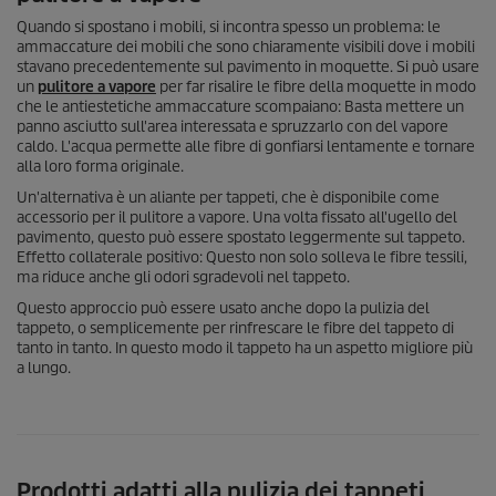
Quando si spostano i mobili, si incontra spesso un problema: le
ammaccature dei mobili che sono chiaramente visibili dove i mobili
stavano precedentemente sul pavimento in moquette. Si può usare
un
pulitore a vapore
per far risalire le fibre della moquette in modo
che le antiestetiche ammaccature scompaiano: Basta mettere un
panno asciutto sull'area interessata e spruzzarlo con del vapore
caldo. L'acqua permette alle fibre di gonfiarsi lentamente e tornare
alla loro forma originale.
Un'alternativa è un aliante per tappeti, che è disponibile come
accessorio per il pulitore a vapore. Una volta fissato all'ugello del
pavimento, questo può essere spostato leggermente sul tappeto.
Effetto collaterale positivo: Questo non solo solleva le fibre tessili,
ma riduce anche gli odori sgradevoli nel tappeto.
Questo approccio può essere usato anche dopo la pulizia del
tappeto, o semplicemente per rinfrescare le fibre del tappeto di
tanto in tanto. In questo modo il tappeto ha un aspetto migliore più
a lungo.
Prodotti adatti alla pulizia dei tappeti