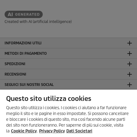
Created with AI (artificial intelligence)
INFORMAZIONI UTILI
METODI DI PAGAMENTO
SPEDIZIONI
RECENSIONI
SEGUICI SUI NOSTRI SOCIAL
LA NOSTRA AZIENDA
Questo sito utilizza cookies
INFORMAZIONI GENERALI
Questo sito utilizza i cookies. I cookies ci aiutano a far funzionare
meglio il sito e le pagine in esso impostate. Si possono cancellare
INFORMAZIONI LEGALI
e bloccare i cookies di questo sito, ma così facendo alcune parti
Dati Societari
del sito non funzioneranno. Per saperne di più sui cookie, visita
SONO ARRIVATI I SUMMER
la
Cookie Policy
.
Privacy Policy
Dati Societari
Privacy Policy
DAYS!