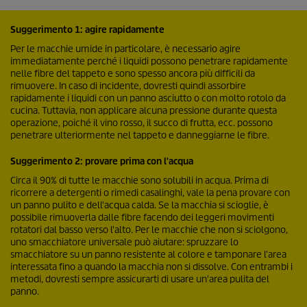
Suggerimento 1: agire rapidamente
Per le macchie umide in particolare, è necessario agire
immediatamente perché i liquidi possono penetrare rapidamente
nelle fibre del tappeto e sono spesso ancora più difficili da
rimuovere. In caso di incidente, dovresti quindi assorbire
rapidamente i liquidi con un panno asciutto o con molto rotolo da
cucina. Tuttavia, non applicare alcuna pressione durante questa
operazione, poiché il vino rosso, il succo di frutta, ecc. possono
penetrare ulteriormente nel tappeto e danneggiarne le fibre.
Suggerimento 2: provare prima con l'acqua
Circa il 90% di tutte le macchie sono solubili in acqua. Prima di
ricorrere a detergenti o rimedi casalinghi, vale la pena provare con
un panno pulito e dell'acqua calda. Se la macchia si scioglie, è
possibile rimuoverla dalle fibre facendo dei leggeri movimenti
rotatori dal basso verso l'alto. Per le macchie che non si sciolgono,
uno smacchiatore universale può aiutare: spruzzare lo
smacchiatore su un panno resistente al colore e tamponare l'area
interessata fino a quando la macchia non si dissolve. Con entrambi i
metodi, dovresti sempre assicurarti di usare un'area pulita del
panno.