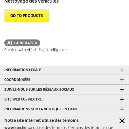
Nettoyage des véhicules
GO TO PRODUCTS
Created with AI (artificial intelligence)
INFORMATION LÉGALE
COORDONNÉES
SUIVEZ-NOUS SUR LES RÉSEAUX SOCIAUX
SITE WEB CO₂-NEUTRE
INFORMATIONS SUR LA BOUTIQUE EN LIGNE
MODES DE PAIEMENT DE LA BOUTIQUE EN LIGNE
Notre site internet utilise des témoins
www.karcher.ca
utilise des témoins. Certains des témoins que
AUTRES LIENS UTILES