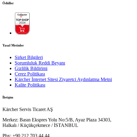
Ödüller
Yasal Metinler
Şirket Bilgileri
Sorumluluk Reddi Beyanı
Gizlilik Bildirimi
Çerez Politikası
Kärcher İnternet Sitesi Ziyaretçi Aydınlatma Metni
Kalite Politikası
İletişim
Kärcher Servis Ticaret AŞ
Merkez:
Basın Ekspres Yolu No:5/B, Ayaz Plaza 34303,
Halkalı / Küçükçekmece / İSTANBUL
Pbx:
+90 212 703 44 44