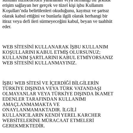
erişim sağlayan her gerçek ve tüzel kişi işbu Kullanım
Koşulları’nda belirtilenleri okuduğunu, kayıtsız ve şartsız
olarak kabul ettiğini ve bunlarla ilgili olarak herhangi bir
itiraz veya defi ileri sürmeyeceğini kabul, beyan ve taahhüt
eder.
WEB SİTESİNİ KULLANARAK İŞBU KULLANIM
KOŞULLARINI KABUL ETMİŞ OLURSUNUZ;
KULLANIM ŞARTLARINI KABUL ETMİYORSANIZ
WEB SİTESİNİ KULLANMAYINIZ.
İŞBU WEB SİTESİ VE İÇERDİĞİ BİLGİLERİN
TÜRKİYE DIŞINDA VEYA TÜRK VATANDAŞI
OLMAYANLAR VEYA TÜRKİYE DIŞINDA İKAMET
EDENLER TARAFINDAN KULLANIMI
AMAÇLANMAMAKTA VE
ONAYLANMAMAKTADIR. İLGİLİ
KULLANICILARIN KENDİ YEREL KARCHER
WEBSİTELERİNE MÜRACAAT ETMELERİ
GEREKMEKTEDİR.