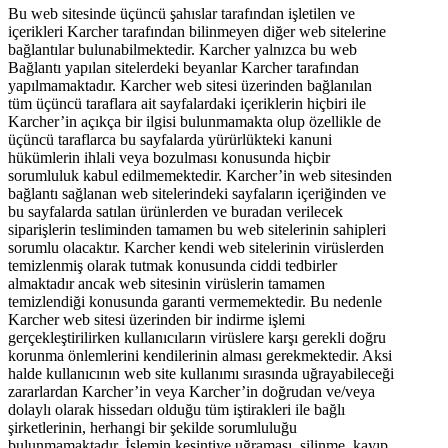
Bu web sitesinde üçüncü şahıslar tarafından işletilen ve
içerikleri Karcher tarafından bilinmeyen diğer web sitelerine
bağlantılar bulunabilmektedir. Karcher yalnızca bu web
Bağlantı yapılan sitelerdeki beyanlar Karcher tarafından
yapılmamaktadır. Karcher web sitesi üzerinden bağlanılan
tüm üçüncü taraflara ait sayfalardaki içeriklerin hiçbiri ile
Karcher’in açıkça bir ilgisi bulunmamakta olup özellikle de
üçüncü taraflarca bu sayfalarda yürürlükteki kanuni
hükümlerin ihlali veya bozulması konusunda hiçbir
sorumluluk kabul edilmemektedir. Karcher’in web sitesinden
bağlantı sağlanan web sitelerindeki sayfaların içeriğinden ve
bu sayfalarda satılan ürünlerden ve buradan verilecek
siparişlerin tesliminden tamamen bu web sitelerinin sahipleri
sorumlu olacaktır. Karcher kendi web sitelerinin virüslerden
temizlenmiş olarak tutmak konusunda ciddi tedbirler
almaktadır ancak web sitesinin virüslerin tamamen
temizlendiği konusunda garanti vermemektedir. Bu nedenle
Karcher web sitesi üzerinden bir indirme işlemi
gerçekleştirilirken kullanıcıların virüslere karşı gerekli doğru
korunma önlemlerini kendilerinin alması gerekmektedir. Aksi
halde kullanıcının web site kullanımı sırasında uğrayabileceği
zararlardan Karcher’in veya Karcher’in doğrudan ve/veya
dolaylı olarak hissedarı olduğu tüm iştirakleri ile bağlı
şirketlerinin, herhangi bir şekilde sorumluluğu
bulunmamaktadır. İşlemin kesintiye uğraması, silinme, kayıp,