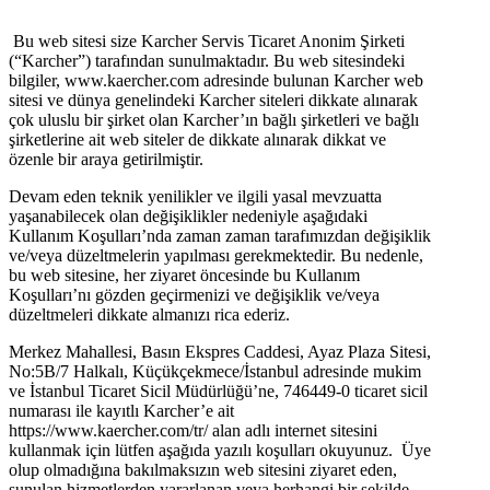
Bu web sitesi size Karcher Servis Ticaret Anonim Şirketi
(“Karcher”) tarafından sunulmaktadır. Bu web sitesindeki
bilgiler, www.kaercher.com adresinde bulunan Karcher web
sitesi ve dünya genelindeki Karcher siteleri dikkate alınarak
çok uluslu bir şirket olan Karcher’ın bağlı şirketleri ve bağlı
şirketlerine ait web siteler de dikkate alınarak dikkat ve
özenle bir araya getirilmiştir.
Devam eden teknik yenilikler ve ilgili yasal mevzuatta
yaşanabilecek olan değişiklikler nedeniyle aşağıdaki
Kullanım Koşulları’nda zaman zaman tarafımızdan değişiklik
ve/veya düzeltmelerin yapılması gerekmektedir. Bu nedenle,
bu web sitesine, her ziyaret öncesinde bu Kullanım
Koşulları’nı gözden geçirmenizi ve değişiklik ve/veya
düzeltmeleri dikkate almanızı rica ederiz.
Merkez Mahallesi, Basın Ekspres Caddesi, Ayaz Plaza Sitesi,
No:5B/7 Halkalı, Küçükçekmece/İstanbul adresinde mukim
ve İstanbul Ticaret Sicil Müdürlüğü’ne, 746449-0 ticaret sicil
numarası ile kayıtlı Karcher’e ait
https://www.kaercher.com/tr/ alan adlı internet sitesini
kullanmak için lütfen aşağıda yazılı koşulları okuyunuz. Üye
olup olmadığına bakılmaksızın web sitesini ziyaret eden,
sunulan hizmetlerden yararlanan veya herhangi bir şekilde