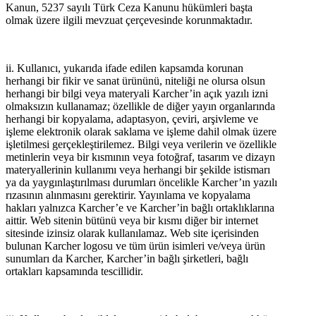
Kanun, 5237 sayılı Türk Ceza Kanunu hükümleri başta
olmak üzere ilgili mevzuat çerçevesinde korunmaktadır.
ii. Kullanıcı, yukarıda ifade edilen kapsamda korunan
herhangi bir fikir ve sanat ürününü, niteliği ne olursa olsun
herhangi bir bilgi veya materyali Karcher’in açık yazılı izni
olmaksızın kullanamaz; özellikle de diğer yayın organlarında
herhangi bir kopyalama, adaptasyon, çeviri, arşivleme ve
işleme elektronik olarak saklama ve işleme dahil olmak üzere
işletilmesi gerçekleştirilemez. Bilgi veya verilerin ve özellikle
metinlerin veya bir kısmının veya fotoğraf, tasarım ve dizayn
materyallerinin kullanımı veya herhangi bir şekilde istismarı
ya da yaygınlaştırılması durumları öncelikle Karcher’ın yazılı
rızasının alınmasını gerektirir. Yayınlama ve kopyalama
hakları yalnızca Karcher’e ve Karcher’in bağlı ortaklıklarına
aittir. Web sitenin bütünü veya bir kısmı diğer bir internet
sitesinde izinsiz olarak kullanılamaz. Web site içerisinden
bulunan Karcher logosu ve tüm ürün isimleri ve/veya ürün
sunumları da Karcher, Karcher’in bağlı şirketleri, bağlı
ortakları kapsamında tescillidir.