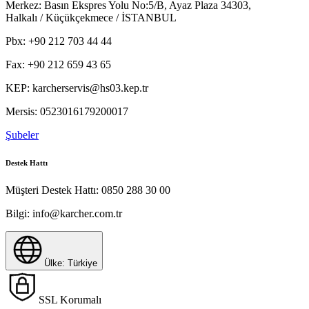
Merkez:
Basın Ekspres Yolu No:5/B, Ayaz Plaza 34303,
Halkalı / Küçükçekmece / İSTANBUL
Pbx:
+90 212 703 44 44
Fax:
+90 212 659 43 65
KEP:
karcherservis@hs03.kep.tr
Mersis:
0523016179200017
Şubeler
Destek Hattı
Müşteri Destek Hattı:
0850 288 30 00
Bilgi:
info@karcher.com.tr
Ülke: Türkiye
SSL Korumalı