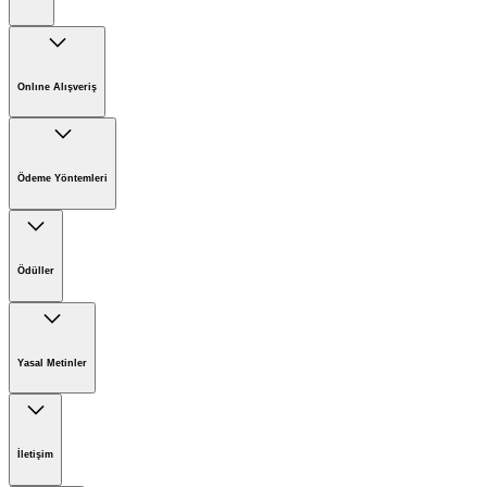
Kärcher'de Kariyer
Kärcher'de Sürdürülebilirlik
Onlıne Alışveriş
Kärcher Hakkında
Online Satış İade Formu
Online Alışveriş Koşulları
Ödeme Yöntemleri
Ödüller
Yasal Metinler
Şirket Bilgileri
Sorumluluk Reddi Beyanı
İletişim
Gizlilik Bildirimi
Çerez Politikası