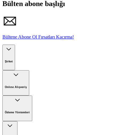
Bülten abone başlığı
Bültene Abone Ol Fırsatları Kaçırma!
Şirket
Kärcher'de Kariyer
Kärcher'de Sürdürülebilirlik
Onlıne Alışveriş
Kärcher Hakkında
Online Satış İade Formu
Online Alışveriş Koşulları
Ödeme Yöntemleri