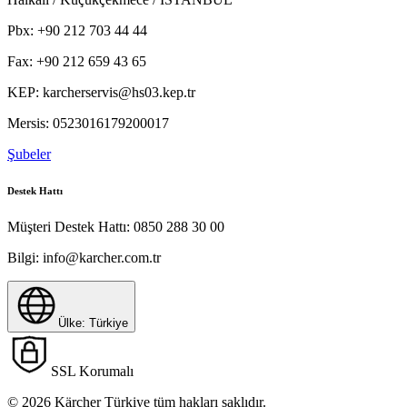
Pbx:
+90 212 703 44 44
Fax:
+90 212 659 43 65
KEP:
karcherservis@hs03.kep.tr
Mersis:
0523016179200017
Şubeler
Destek Hattı
Müşteri Destek Hattı:
0850 288 30 00
Bilgi:
info@karcher.com.tr
Ülke: Türkiye
SSL Korumalı
© 2026 Kärcher Türkiye tüm hakları saklıdır.