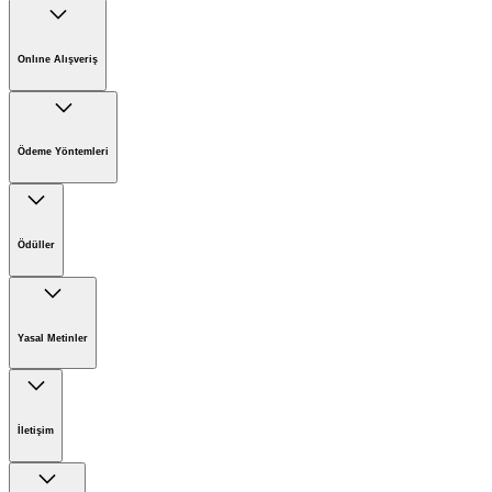
Kärcher'de Kariyer
Kärcher'de Sürdürülebilirlik
Onlıne Alışveriş
Kärcher Hakkında
Online Satış İade Formu
Online Alışveriş Koşulları
Ödeme Yöntemleri
Ödüller
Yasal Metinler
Şirket Bilgileri
Sorumluluk Reddi Beyanı
İletişim
Gizlilik Bildirimi
Çerez Politikası
Kärcher İnternet Sitesi Ziyaretçi Aydınlatma Metni
Kärcher Servis Ticaret AŞ