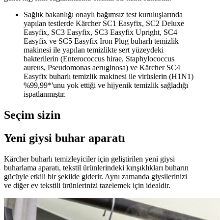
Sağlık bakanlığı onaylı bağımsız test kuruluşlarında
yapılan testlerde Kärcher SC1 Easyfix, SC2 Deluxe
Easyfix, SC3 Easyfix, SC3 Easyfix Upright, SC4
Easyfix ve SC5 Easyfix Iron Plug buharlı temizlik
makinesi ile yapılan temizlikte sert yüzeydeki
bakterilerin (Enterococcus hirae, Staphylococcus
aureus, Pseudomonas aeruginosa) ve Kärcher SC4
Easyfix buharlı temizlik makinesi ile virüslerin (H1N1)
%99,99*'unu yok ettiği ve hijyenik temizlik sağladığı
ispatlanmıştır.
Seçim sizin
Yeni giysi buhar aparatı
Kärcher buharlı temizleyiciler için geliştirilen yeni giysi
buharlama aparatı, tekstil ürünlerindeki kırışıklıkları buharın
gücüyle etkili bir şekilde giderir. Aynı zamanda giysilerinizi
ve diğer ev tekstili ürünlerinizi tazelemek için idealdir.