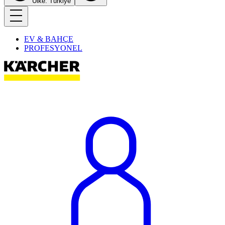
Ülke: Türkiye
EV & BAHÇE
PROFESYONEL