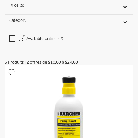
a
Price ($)
l
u
Category
a
t
i
o
Available online
(2)
n
s
3
Produits
|
2
offres de
$10.00
à
$24.00