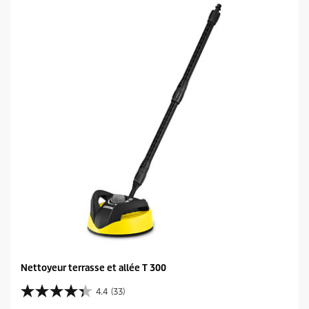
Nettoyeur terrasse et allée T 300
4.4
(33)
4