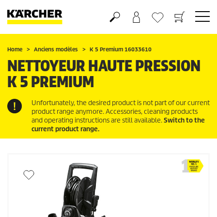
Panier
Liste d'envies
Home
Anciens modèles
K 5 Premium 16033610
NETTOYEUR HAUTE PRESSION
K 5 PREMIUM
Unfortunately, the desired product is not part of our current
product range anymore. Accessories, cleaning products
and operating instructions are still available.
Switch to the
current product range.