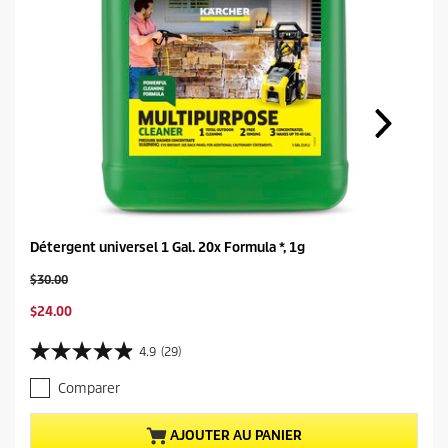
Détergent universel 1 Gal. 20x Formula *, 1g
O
$30.00
l
C
$24.00
d
u
p
r
r
4.9
(29)
4
r
o
.
e
d
Comparer
9
n
u
é
t
c
t
AJOUTER AU PANIER
p
t