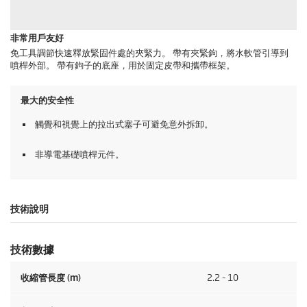
非常用戶友好
免工具調節快速釋放緊固件處的夾緊力。 帶有夾緊鉤，將水軟管引導到
噴桿外部。 帶有鉤子的底座，用於固定皮帶和攜帶框架。
最大的安全性
觸覺和視覺上的拉出式塞子可避免意外拆卸。
非導電基礎噴桿元件。
技術說明
技術數據
收縮管長度 (m)
2.2 - 10