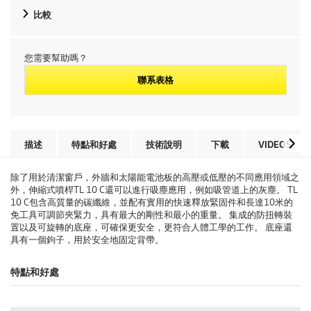
比較
您需要幫助嗎？
聯系表格
描述
特點和好處
技術說明
下載
VIDEOS
除了用於清潔窗戶，外牆和太陽能電池板的高壓或低壓的不同應用領域之
外，伸縮式噴桿TL 10 C還可以進行吸塵應用，例如吸管道上的灰塵。 TL
10 C包含高質量的碳纖維，並配有實用的快速釋放緊固件和長達10米的
免工具可調節夾緊力，具有最大的剛性和最小的重量。 集成的防扭轉裝
置以及可旋轉的底座，可確保更安全，更符合人體工學的工作。 底座還
具有一個鉤子，用於安全地固定背帶。
特點和好處