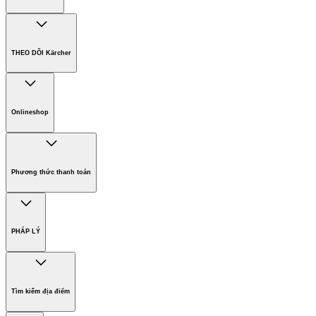
Công ty Karcher
Bền vững. Ngay từ đầu.
THEO DÕI Kärcher
Tuyển dụng
Phát triển bền vững
Chính sách bảo hành các sản phẩm
Chính sách giao hàng
Onlineshop
Phương thức thanh toán
Hàng gia dụng
Phương thức thanh toán
PHÁP LÝ
Bản quyền
Miễn trừ trách nhiệm
Tìm kiếm địa điểm
Điều khoản sử dụng website
Chính sách bảo vệ dữ liệu cá nhân