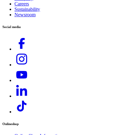
Stores & Service Centers
Careers
Sustainability
Send us your inquiry
Newsroom
Connect with us!
Social media
Onlineshop