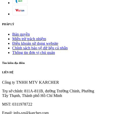
PHÁP LÝ
Bản quyền
Miễn trừ trách nhiệm
Điều khoản sử dụng website
Chính sách bảo vệ dữ liệu cá nhân
Thông tin đơn vị chủ quản
Tìm kiếm địa điểm
LIÊN HỆ
Công ty TNHH MTV KARCHER
Trụ sở chính: 811A-811B, đường Trường Chinh, Phường
Tây Thạnh, Thành phố Hồ Chí Minh
MST: 0311978722
Email: info-vn@karcher.com