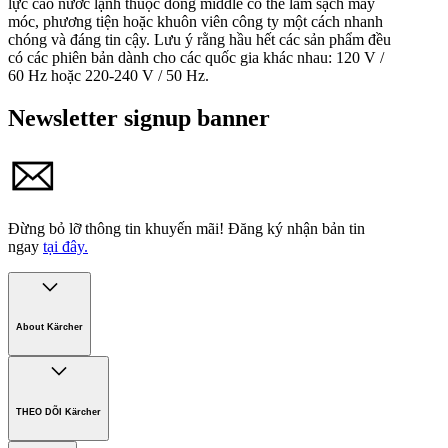
lực cao nước lạnh thuộc dòng middle có thể làm sạch máy
móc, phương tiện hoặc khuôn viên công ty một cách nhanh
chóng và đáng tin cậy. Lưu ý rằng hầu hết các sản phẩm đều
có các phiên bản dành cho các quốc gia khác nhau: 120 V /
60 Hz hoặc 220-240 V / 50 Hz.
Newsletter signup banner
Đừng bỏ lỡ thông tin khuyến mãi!
Đăng ký nhận bản tin
ngay
tại đây.
About Kärcher
Công ty Karcher
Bền vững. Ngay từ đầu.
THEO DÕI Kärcher
Tuyển dụng
Phát triển bền vững