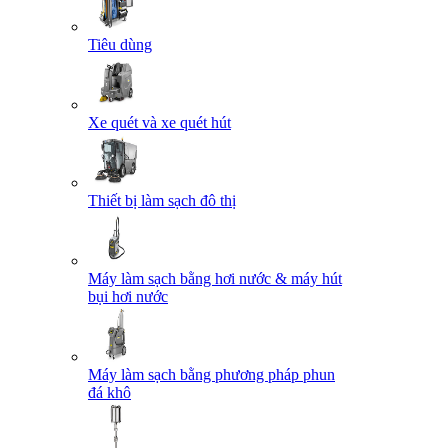
Tiêu dùng
Xe quét và xe quét hút
Thiết bị làm sạch đô thị
Máy làm sạch bằng hơi nước & máy hút
bụi hơi nước
Máy làm sạch bằng phương pháp phun
đá khô