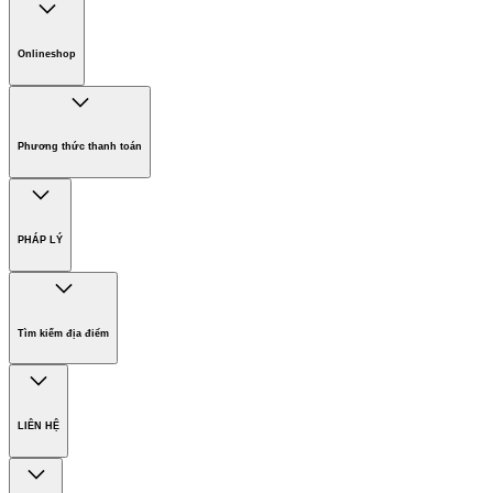
Chính sách bảo hành các sản phẩm
Chính sách giao hàng
Onlineshop
Phương thức thanh toán
Hàng gia dụng
Phương thức thanh toán
PHÁP LÝ
Bản quyền
Miễn trừ trách nhiệm
Tìm kiếm địa điểm
Điều khoản sử dụng website
Chính sách bảo vệ dữ liệu cá nhân
Thông tin đơn vị chủ quản
LIÊN HỆ
Công ty TNHH MTV KARCHER