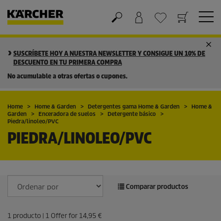
Cesta de la compra
Lista de Deseos
SUSCRÍBETE HOY A NUESTRA NEWSLETTER Y CONSIGUE UN 10% DE
DESCUENTO EN TU PRIMERA COMPRA
No acumulable a otras ofertas o cupones.
Home
Home & Garden
Detergentes gama Home & Garden
Home &
Garden
Enceradora de suelos
Detergente básico
Piedra/linoleo/PVC
PIEDRA/LINOLEO/PVC
Comparar productos
1
producto |
1
Offer for
14,95 €