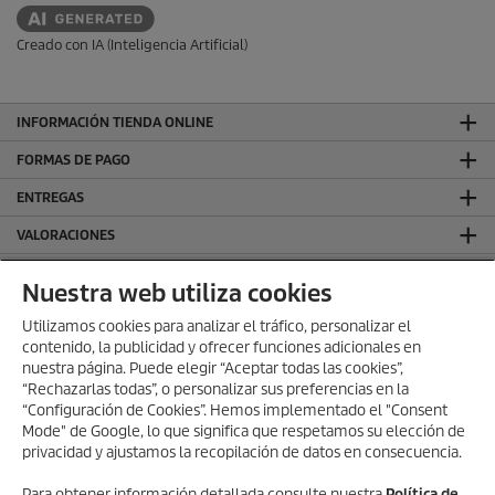
s
u
e
c
ñ
Creado con IA (Inteligencia Artificial)
t
a
o
INFORMACIÓN TIENDA ONLINE
FORMAS DE PAGO
ENTREGAS
VALORACIONES
DEJA TU RESEÑA Y GANA
Nuestra web utiliza cookies
SÍGUENOS EN REDES SOCIALES
Utilizamos cookies para analizar el tráfico, personalizar el
contenido, la publicidad y ofrecer funciones adicionales en
CONTACTO
nuestra página. Puede elegir “Aceptar todas las cookies”,
INFORMACIÓN GENERAL
“Rechazarlas todas”, o personalizar sus preferencias en la
“Configuración de Cookies”. Hemos implementado el "Consent
INFORMACIÓN LEGAL
Mode" de Google, lo que significa que respetamos su elección de
privacidad y ajustamos la recopilación de datos en consecuencia.
Aviso Legal
Política de privacidad
Para obtener información detallada consulte nuestra
Política de