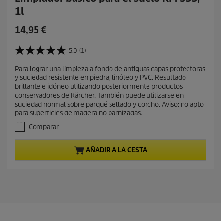
1l
P
14,95 €
r
e
5.0
(1)
5
c
.
Para lograr una limpieza a fondo de antiguas capas protectoras
i
0
y suciedad resistente en piedra, linóleo y PVC. Resultado
d
o
brillante e idóneo utilizando posteriormente productos
e
a
conservadores de Kärcher. También puede utilizarse en
5
c
suciedad normal sobre parqué sellado y corcho. Aviso: no apto
e
para superficies de madera no barnizadas.
t
s
t
u
Comparar
r
a
e
l
AÑADIR A LA CESTA
l
d
l
e
a
s
p
.
r
1
o
r
d
e