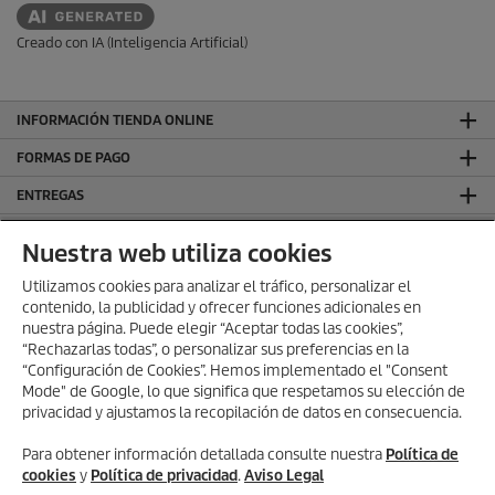
Creado con IA (Inteligencia Artificial)
INFORMACIÓN TIENDA ONLINE
FORMAS DE PAGO
ENTREGAS
VALORACIONES
Nuestra web utiliza cookies
DEJA TU RESEÑA Y GANA
Utilizamos cookies para analizar el tráfico, personalizar el
contenido, la publicidad y ofrecer funciones adicionales en
SÍGUENOS EN REDES SOCIALES
nuestra página. Puede elegir “Aceptar todas las cookies”,
CONTACTO
“Rechazarlas todas”, o personalizar sus preferencias en la
“Configuración de Cookies”. Hemos implementado el "Consent
INFORMACIÓN GENERAL
Mode" de Google, lo que significa que respetamos su elección de
privacidad y ajustamos la recopilación de datos en consecuencia.
INFORMACIÓN LEGAL
Aviso Legal
Para obtener información detallada consulte nuestra
Política de
cookies
y
Política de privacidad
.
Aviso Legal
Política de privacidad