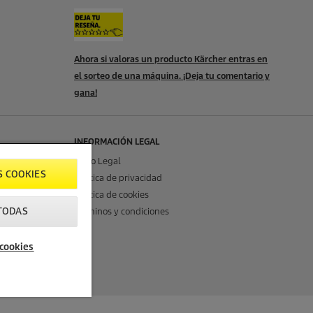
Ahora si valoras un producto Kärcher entras en
el sorteo de una máquina. ¡Deja tu comentario y
gana!
INFORMACIÓN LEGAL
Aviso Legal
S COOKIES
Política de privacidad
Política de cookies
TODAS
Términos y condiciones
 cookies