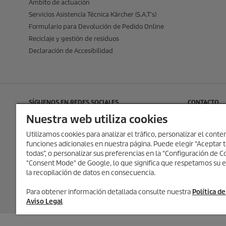
Ámbito de actuación
Servicios Asistencia Técnica Kärcher (S.A.T's)
Formulario para Devolución de Pedido Online
Reciclaje y gestión de residuos
Declaración de Accesibilidad
SÍGUENOS EN REDES SOCIALES
CONTACTO
Kärcher Esp
Nuestra web utiliza cookies
Josep Trueta,
Utilizamos cookies para analizar el tráfico, personalizar el conten
Pol. Ind. Fo
funciones adicionales en nuestra página. Puede elegir “Aceptar t
08403 Granol
todas”, o personalizar sus preferencias en la “Configuración de
"Consent Mode" de Google, lo que significa que respetamos su e
T:
+34 93846
la recopilación de datos en consecuencia.
E:
karcher.c
Para obtener información detallada consulte nuestra
Política d
Aviso Legal