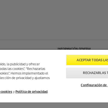
INFORMACIÓN GENERAL
aña
Búsqueda Servicio Técnico
ACEPTAR TODAS LA
 nº 7
Newsletter Kärcher
ido, la publicidad y ofrecer
nt Del Radium
Sitemap
odas las cookies”, “Rechazarlas
RECHAZARLAS 
lers (Barcelona)
 Cookies”. Hemos implementado el
lección de privacidad y ajustamos
4447
Configuración de
entral@karcher.com
e cookies
y
Política de privacidad
.