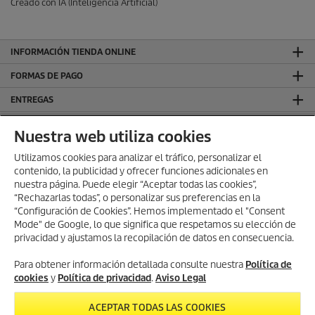
Creado con IA (Inteligencia Artificial)
INFORMACIÓN TIENDA ONLINE
FORMAS DE PAGO
ENTREGAS
VALORACIONES
Nuestra web utiliza cookies
DEJA TU RESEÑA Y GANA
Utilizamos cookies para analizar el tráfico, personalizar el
contenido, la publicidad y ofrecer funciones adicionales en
SÍGUENOS EN REDES SOCIALES
nuestra página. Puede elegir “Aceptar todas las cookies”,
CONTACTO
“Rechazarlas todas”, o personalizar sus preferencias en la
“Configuración de Cookies”. Hemos implementado el "Consent
INFORMACIÓN GENERAL
Mode" de Google, lo que significa que respetamos su elección de
privacidad y ajustamos la recopilación de datos en consecuencia.
INFORMACIÓN LEGAL
Aviso Legal
Para obtener información detallada consulte nuestra
Política de
cookies
y
Política de privacidad
.
Aviso Legal
Política de privacidad
Política de cookies
ACEPTAR TODAS LAS COOKIES