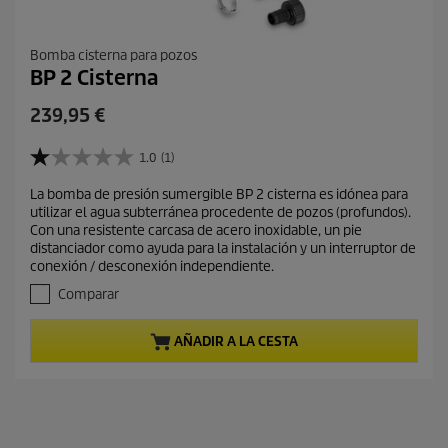
Bomba cisterna para pozos
BP 2 Cisterna
P
239,95 €
r
e
1.0
(1)
1
c
.
La bomba de presión sumergible BP 2 cisterna es idónea para
i
0
utilizar el agua subterránea procedente de pozos (profundos).
d
o
Con una resistente carcasa de acero inoxidable, un pie
e
a
distanciador como ayuda para la instalación y un interruptor de
5
c
conexión / desconexión independiente.
e
t
s
Comparar
t
u
r
a
AÑADIR A LA CESTA
e
l
l
d
l
e
a
s
p
.
r