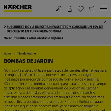
Cesta de la compra
Lista de Deseos
SUSCRÍBETE HOY A NUESTRA NEWSLETTER Y CONSIGUE UN 10% DE
DESCUENTO EN TU PRIMERA COMPRA
No acumulable a otras ofertas o cupones.
Home
Tienda Online
BOMBAS DE JARDIN
No importa si usted utiliza agua tratada de fuentes alternativas para
su hogar y jardín, o si lo que quiere es deshacerse del agua
indeseada por medio de bombeado de forma rápida y sencilla:
Kärcher ofrece una bomba adecuada para cada necesidad y campo
de aplicación. Las bombas generadoras de presión de Kärcher
llevan el agua de lluvia y el agua subterránea desde barriles,
cisternas y pozos profundos con presión suficiente allí donde más
se necesite. La bombas sumergibles de Kärcher eliminan el agua
indeseada o que no se necesita más, ya sea antes de limpiar la
piscina en primavera, como después de sufrir una inundación en el