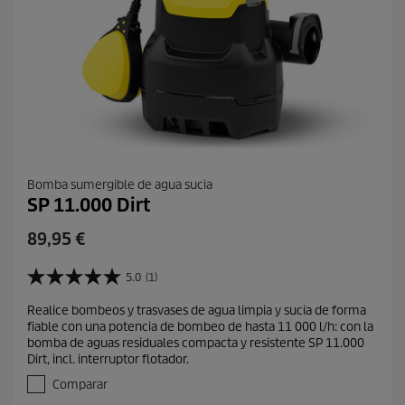
Bomba sumergible de agua sucia
SP 11.000 Dirt
P
89,95 €
r
e
5.0
(1)
5
c
.
Realice bombeos y trasvases de agua limpia y sucia de forma
i
0
fiable con una potencia de bombeo de hasta 11 000 l/h: con la
d
o
bomba de aguas residuales compacta y resistente SP 11.000
e
a
Dirt, incl. interruptor flotador.
5
c
e
Comparar
t
s