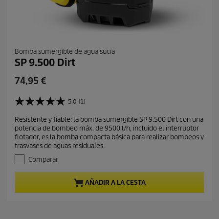
Bomba sumergible de agua sucia
SP 9.500 Dirt
P
74,95 €
r
e
5.0
(1)
5
c
.
Resistente y fiable: la bomba sumergible SP 9.500 Dirt con una
i
0
potencia de bombeo máx. de 9500 l/h, incluido el interruptor
d
o
flotador, es la bomba compacta básica para realizar bombeos y
e
a
trasvases de aguas residuales.
5
c
e
Comparar
t
s
t
u
AÑADIR A LA CESTA
r
a
e
l
l
d
l