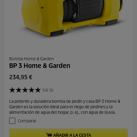
Bomba Home & Garden
BP 3 Home & Garden
P
234,95 €
r
e
5.0
(1)
5
c
.
La potente y duradera bomba de jardín y casa BP 3 Home &
i
0
Garden es la solución ideal para el riego de jardines y la
d
o
alimentación de agua del hogar, p. ej., con agua de lluvia.
e
a
5
Comparar
c
e
t
s
AÑADIR A LA CESTA
t