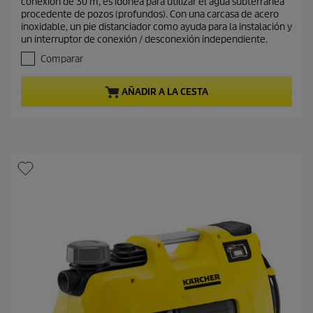
conexión de 30 m, es idónea para utilizar el agua subterránea
d
o
procedente de pozos (profundos). Con una carcasa de acero
e
a
inoxidable, un pie distanciador como ayuda para la instalación y
5
c
un interruptor de conexión / desconexión independiente.
e
t
s
Comparar
t
u
r
a
AÑADIR A LA CESTA
e
l
l
d
l
e
a
s
p
.
r
o
d
u
c
t
o