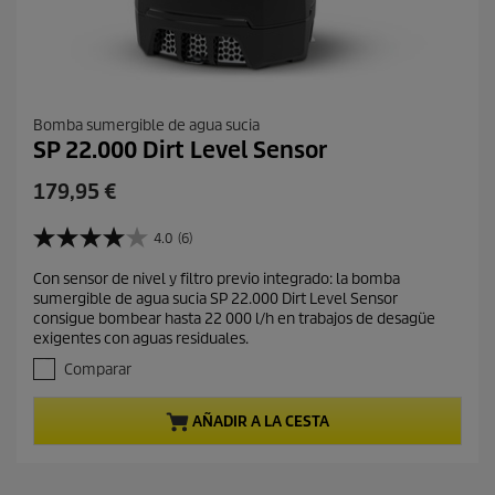
Bomba sumergible de agua sucia
SP 22.000 Dirt Level Sensor
P
179,95 €
r
e
4.0
(6)
4
c
.
Con sensor de nivel y filtro previo integrado: la bomba
i
0
sumergible de agua sucia SP 22.000 Dirt Level Sensor
d
o
consigue bombear hasta 22 000 l/h en trabajos de desagüe
e
a
exigentes con aguas residuales.
5
c
e
Comparar
t
s
t
u
AÑADIR A LA CESTA
r
a
e
l
l
d
l