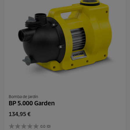
e
c
ñ
t
a
o
s
Bomba de jardín
BP 5.000 Garden
P
134,95 €
r
e
0.0
(0)
0