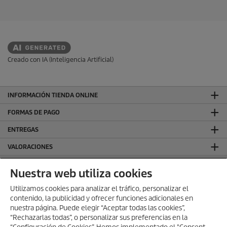
1
o
r
d
e
s
u
e
c
ñ
t
a
Creado con IA (Inteligencia Artificial)
o
INFORMACIÓN TIENDA ONLINE
FORMAS DE PAGO
ENTREGAS
VALORACIONES
DEJA TU RESEÑA Y GANA
Nuestra web utiliza cookies
SÍGUENOS EN REDES SOCIALES
Utilizamos cookies para analizar el tráfico, personalizar el
contenido, la publicidad y ofrecer funciones adicionales en
CONTACTO
nuestra página. Puede elegir “Aceptar todas las cookies”,
INFORMACIÓN GENERAL
“Rechazarlas todas”, o personalizar sus preferencias en la