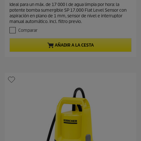
c
.
Ideal para un máx. de 17 000 l de agua limpia por hora: la
i
0
potente bomba sumergible SP 17.000 Flat Level Sensor con
d
o
aspiración en plano de 1 mm, sensor de nivel e interruptor
e
a
manual automático. Incl. filtro previo.
5
c
e
Comparar
t
s
t
u
AÑADIR A LA CESTA
r
a
e
l
l
d
l
e
a
s
p
.
r
2
o
r
d
e
s
u
e
c
ñ
t
a
o
s