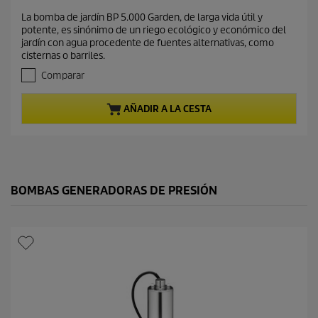
c
.
La bomba de jardín BP 5.000 Garden, de larga vida útil y
i
0
potente, es sinónimo de un riego ecológico y económico del
d
o
jardín con agua procedente de fuentes alternativas, como
e
a
cisternas o barriles.
5
c
e
Comparar
t
s
t
u
AÑADIR A LA CESTA
r
a
e
l
l
d
l
e
a
s
p
.
BOMBAS GENERADORAS DE PRESIÓN
r
o
d
u
c
t
o