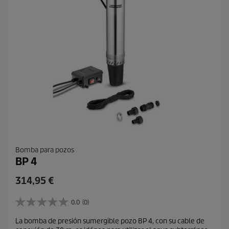
Bomba para pozos
BP 4
P
314,95 €
r
e
0.0
(0)
0
c
.
La bomba de presión sumergible pozo BP 4, con su cable de
i
0