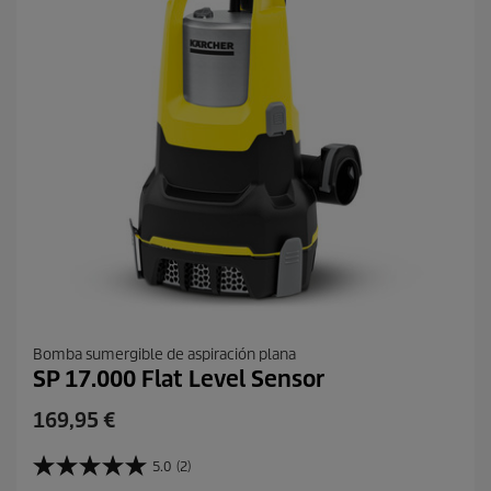
u
e
c
ñ
t
a
o
Bomba sumergible de aspiración plana
SP 17.000 Flat Level Sensor
P
169,95 €
r
e
5.0
(2)
5