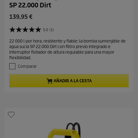
SP 22.000 Dirt
P
139,95 €
r
e
5.0
(1)
5
c
.
22 000 l por hora, resistente y fiable: la bomba sumergible de
i
0
agua sucia SP 22.000 Dirt con filtro previo integrado e
d
o
interruptor flotador de altura regulable para una mayor
e
a
flexibilidad.
5
c
e
Comparar
t
s
t
u
AÑADIR A LA CESTA
r
a
e
l
l
d
l
e
a
s
p
.
r
1
o
r
d
e
s