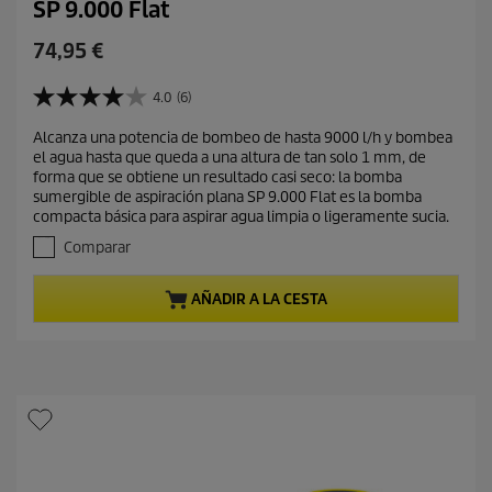
SP 9.000 Flat
P
74,95 €
r
e
4.0
(6)
4
c
.
Alcanza una potencia de bombeo de hasta 9000 l/h y bombea
i
0
el agua hasta que queda a una altura de tan solo 1 mm, de
d
o
forma que se obtiene un resultado casi seco: la bomba
e
a
sumergible de aspiración plana SP 9.000 Flat es la bomba
5
c
compacta básica para aspirar agua limpia o ligeramente sucia.
e
t
s
Comparar
t
u
r
a
AÑADIR A LA CESTA
e
l
l
d
l
e
a
s
p
.
r
6
o
r
d
e
s
u