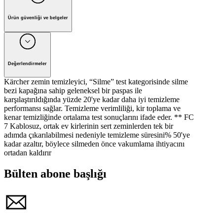
Ürün güvenliği ve belgeler
Üretici: Alfred Kärcher Vertriebs-GmbH, Posta Kutusu 800,
D-71361 Winnenden, 07195 903-0, kontakt@karcher.com
Lütfen kullanım kılavuzundaki uyarıları ve güvenlik
Değerlendirmeler
talimatlarını dikkate alınız.
Kärcher zemin temizleyici, “Silme” test kategorisinde silme
bezi kapağına sahip geleneksel bir paspas ile
karşılaştırıldığında yüzde 20'ye kadar daha iyi temizleme
performansı sağlar. Temizleme verimliliği, kir toplama ve
kenar temizliğinde ortalama test sonuçlarını ifade eder. ** FC
7 Kablosuz, ortak ev kirlerinin sert zeminlerden tek bir
adımda çıkarılabilmesi nedeniyle temizleme süresini% 50'ye
kadar azaltır, böylece silmeden önce vakumlama ihtiyacını
ortadan kaldırır
Bülten abone başlığı