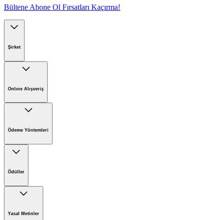
Bültene Abone Ol Fırsatları Kaçırma!
Şirket
Kärcher'de Kariyer
Kärcher'de Sürdürülebilirlik
Onlıne Alışveriş
Kärcher Hakkında
Online Satış İade Formu
Online Alışveriş Koşulları
Ödeme Yöntemleri
Ödüller
Yasal Metinler