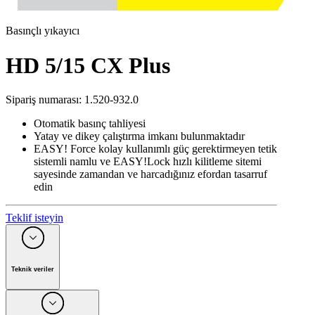
Basınçlı yıkayıcı
HD 5/15 CX Plus
Sipariş numarası
:
1.520-932.0
Otomatik basınç tahliyesi
Yatay ve dikey çalıştırma imkanı bulunmaktadır
EASY! Force kolay kullanımlı güç gerektirmeyen tetik
sistemli namlu ve EASY!Lock hızlı kilitleme sitemi
sayesinde zamandan ve harcadığınız efordan tasarruf
edin
Teklif isteyin
Teknik veriler
Faz sayısı
(
Fh
)
1
Motor Gücü
(
V
)
230