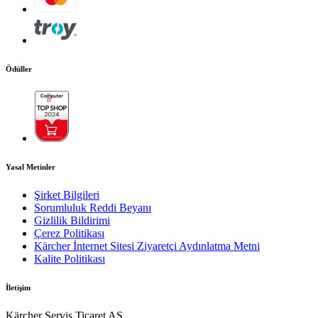
Ödüller
Yasal Metinler
Şirket Bilgileri
PDF'i indir
Sorumluluk Reddi Beyanı
Kalite
Gizlilik Bildirimi
Çerez Politikası
Kılavuz
Otomatik basınç tahliyesi bileşenleri korur ve ömrünü uzatır.
Kärcher İnternet Sitesi Ziyaretçi Aydınlatma Metni
Yüksek kaliteli pirinç silindir kafası İnce su filtresi sayesinde
Kalite Politikası
pompayı partiküllerden korur.
İletişim
Aksesuar bölmesi
Kärcher Servis Ticaret AŞ