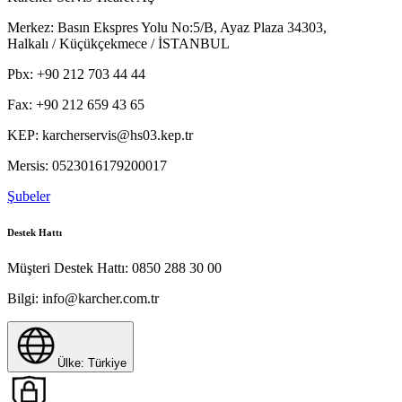
Yüzey temizleyicisi direkt makine üzerinde tutmak için vida
bağlantıları( M 18 X 1.5) Üç konumlu nozül ve kir söcücü
Merkez:
Basın Ekspres Yolu No:5/B, Ayaz Plaza 34303,
nozül için aksesuar bölmesi 15 metre yüksek basınç hortumu
Halkalı / Küçükçekmece / İSTANBUL
için entegre hortum makarası. (CX modeller)
Pbx:
+90 212 703 44 44
Fax:
+90 212 659 43 65
KEP:
karcherservis@hs03.kep.tr
Mersis:
0523016179200017
Şubeler
Destek Hattı
PDF'i indir
Müşteri Destek Hattı:
0850 288 30 00
Bilgi:
info@karcher.com.tr
Kılavuz
Ülke: Türkiye