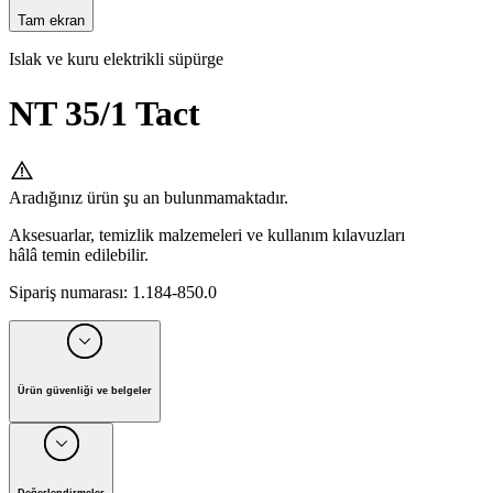
Tam ekran
Islak ve kuru elektrikli süpürge
NT 35/1 Tact
Aradığınız ürün şu an bulunmamaktadır.
Aksesuarlar, temizlik malzemeleri ve kullanım kılavuzları
hâlâ temin edilebilir.
Sipariş numarası
:
1.184-850.0
Ürün güvenliği ve belgeler
Üretici: Alfred Kärcher Vertriebs-GmbH, Posta Kutusu 800,
D-71361 Winnenden, 07195 903-0, kontakt@karcher.com
Lütfen kullanım kılavuzundaki uyarıları ve güvenlik
Değerlendirmeler