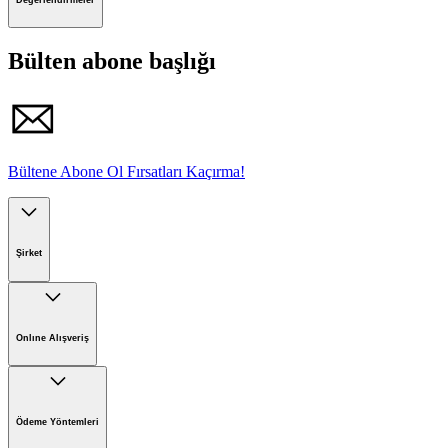
talimatlarını dikkate alınız.
Bülten abone başlığı
Bültene Abone Ol Fırsatları Kaçırma!
Şirket
Kärcher'de Kariyer
Kärcher'de Sürdürülebilirlik
Onlıne Alışveriş
Kärcher Hakkında
Online Satış İade Formu
Online Alışveriş Koşulları
Ödeme Yöntemleri