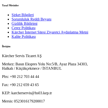
Yasal Metinler
Şirket Bilgileri
Sorumluluk Reddi Beyanı
Gizlilik Bildirimi
Çerez Politikası
Kärcher İnternet Sitesi Ziyaretçi Aydınlatma Metni
Kalite Politikası
İletişim
Kärcher Servis Ticaret AŞ
Merkez:
Basın Ekspres Yolu No:5/B, Ayaz Plaza 34303,
Halkalı / Küçükçekmece / İSTANBUL
Pbx:
+90 212 703 44 44
Fax:
+90 212 659 43 65
KEP:
karcherservis@hs03.kep.tr
Mersis:
0523016179200017