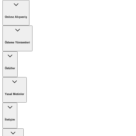
Tam ekran
Püskürtmeli temizleyici
ProPuzzi 400 & El Nozulu
& RM 750
Aradığınız ürün şu an bulunmamaktadır.
Aksesuarlar, temizlik malzemeleri ve kullanım kılavuzları
hâlâ temin edilebilir.
Sipariş numarası
:
9.600-883.0
Ürün güvenliği ve belgeler