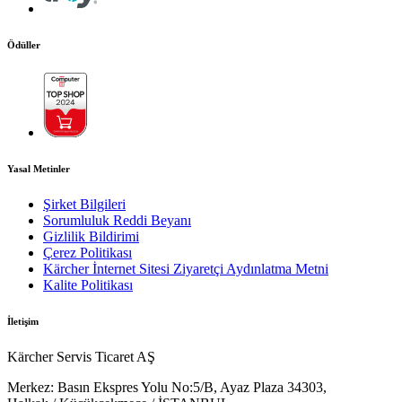
Online Satış İade Formu
Online Alışveriş Koşulları
Ödeme Yöntemleri
PDF'i indir
Ödüller
Kılavuz
Yasal Metinler
Şirket Bilgileri
Sorumluluk Reddi Beyanı
İletişim
Gizlilik Bildirimi
Çerez Politikası
Kärcher İnternet Sitesi Ziyaretçi Aydınlatma Metni
Kärcher Servis Ticaret AŞ
Kalite Politikası
Merkez:
Basın Ekspres Yolu No:5/B, Ayaz Plaza 34303,
Destek Hattı
Halkalı / Küçükçekmece / İSTANBUL
Müşteri Destek Hattı:
0850 288 30 00
Pbx:
+90 212 703 44 44
Şirket