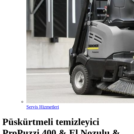
Servis Hizmetleri
Püskürtmeli temizleyici
ProPuzzi 400 & El Nozulu &