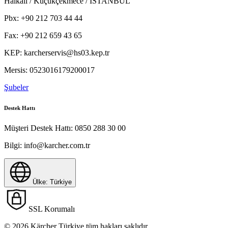
Bilgi:
info@karcher.com.tr
Fax:
+90 212 659 43 65
Kärcher'de Kariyer
Kärcher'de Sürdürülebilirlik
KEP:
karcherservis@hs03.kep.tr
Kärcher Hakkında
Mersis:
0523016179200017
PDF'i indir
Onlıne Alışveriş
Şubeler
Online Satış İade Formu
Online Alışveriş Koşulları
Ödeme Yöntemleri
Ödüller