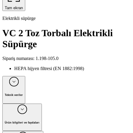
Tam ekran
Elektrikli süpürge
VC 2 Toz Torbalı Elektrikli
Süpürge
Sipariş numarası
:
1.198-105.0
HEPA hijyen filtresi (EN 1882:1998)
Teknik veriler
Elektrikli Süpürge Tipi
Torbalı elektrikli süpürge
Motor değerleri
(
W
)
700
Çalışma yarıçapı
(
m
)
7.5
Ürün bilgileri ve faydaları
Filtre torbası kapasitesi
(
l
)
2.8