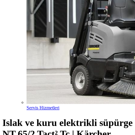
Servis Hizmetleri
Islak ve kuru elektrikli süpürge
NT 65/2 Tact² Tc | Kärcher