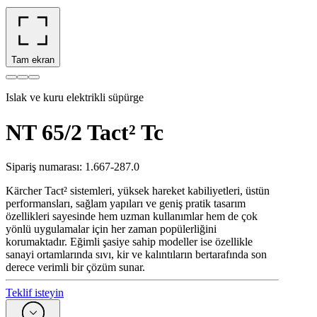
Tam ekran
Islak ve kuru elektrikli süpürge
NT 65/2 Tact² Tc
Sipariş numarası
:
1.667-287.0
Kärcher Tact² sistemleri, yüksek hareket kabiliyetleri, üstün
performansları, sağlam yapıları ve geniş pratik tasarım
özellikleri sayesinde hem uzman kullanımlar hem de çok
yönlü uygulamalar için her zaman popülerliğini
korumaktadır. Eğimli şasiye sahip modeller ise özellikle
sanayi ortamlarında sıvı, kir ve kalıntıların bertarafında son
derece verimli bir çözüm sunar.
Teklif isteyin