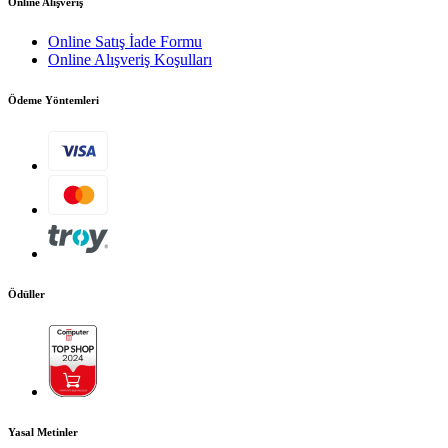
Onlıne Alışveriş
Şubeler
Online Satış İade Formu
Online Alışveriş Koşulları
Ödeme Yöntemleri
Vakum tüpleri ve zemin nozülleri, aksesuar tutucularında her yönde
saklanabilir.
Her taraftan kolay erişim için. 4 m hortum ve kauçuk güç
kablosu (10 m) için yeterli depolama alanı.
Ödüller
PDF'i indir
Kılavuz
Yasal Metinler