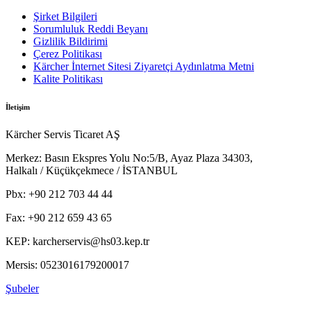
Şirket Bilgileri
Sorumluluk Reddi Beyanı
Gizlilik Bildirimi
Çerez Politikası
Sıvıları boşaltmak için tahliye hortumu
Kärcher İnternet Sitesi Ziyaretçi Aydınlatma Metni
Kalite Politikası
Kapağı, içerik boşalana kadar sıkıca kapalı kalır.
İletişim
Kärcher Servis Ticaret AŞ
Merkez:
Basın Ekspres Yolu No:5/B, Ayaz Plaza 34303,
Halkalı / Küçükçekmece / İSTANBUL
Pbx:
+90 212 703 44 44
Fax:
+90 212 659 43 65
KEP:
karcherservis@hs03.kep.tr
PDF'i indir
Mersis:
0523016179200017
Şubeler