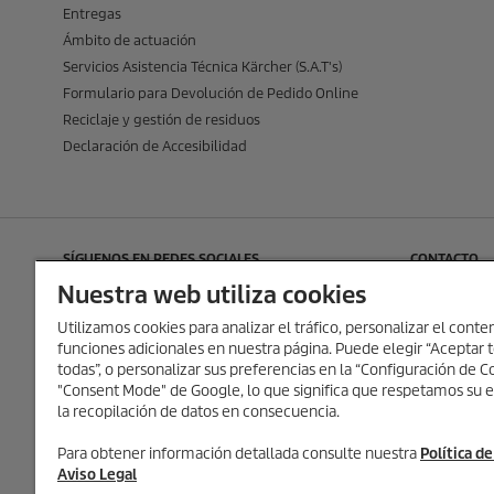
Entregas
Ámbito de actuación
Servicios Asistencia Técnica Kärcher (S.A.T's)
Formulario para Devolución de Pedido Online
Reciclaje y gestión de residuos
Declaración de Accesibilidad
SÍGUENOS EN REDES SOCIALES
CONTACTO
Kärcher Esp
Nuestra web utiliza cookies
Josep Trueta,
Utilizamos cookies para analizar el tráfico, personalizar el conten
Pol. Ind. Fo
funciones adicionales en nuestra página. Puede elegir “Aceptar t
08403 Granol
todas”, o personalizar sus preferencias en la “Configuración de
"Consent Mode" de Google, lo que significa que respetamos su e
T:
+34 93846
la recopilación de datos en consecuencia.
E:
karcher.c
Para obtener información detallada consulte nuestra
Política d
Aviso Legal