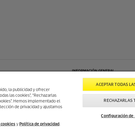
INFORMACIÓN GENERAL
aña
Búsqueda Servicio Técnico
ACEPTAR TODAS LA
 nº 7
Newsletter Kärcher
ido, la publicidad y ofrecer
nt Del Radium
Sitemap
odas las cookies”, “Rechazarlas
RECHAZARLAS 
lers (Barcelona)
 Cookies”. Hemos implementado el
lección de privacidad y ajustamos
4447
Configuración de
entral@karcher.com
e cookies
y
Política de privacidad
.