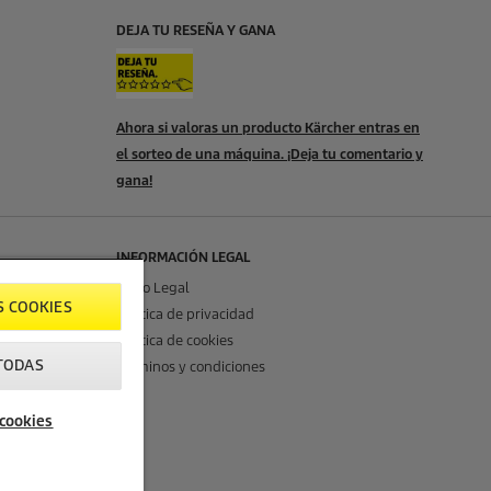
DEJA TU RESEÑA Y GANA
Ahora si valoras un producto Kärcher entras en
el sorteo de una máquina. ¡Deja tu comentario y
gana!
INFORMACIÓN LEGAL
Aviso Legal
S COOKIES
Política de privacidad
Política de cookies
TODAS
Términos y condiciones
 cookies