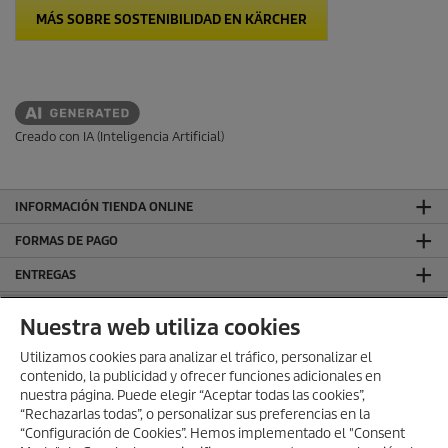
MÁS SOBRE SOSTENIBILIDAD EN KÄRCHER
Creado con IA (Inteligencia Artificial)
INFORMACIÓN TIENDA ONLINE
FORMAS DE PAGO
ENTREGAS
VALORACIONES
Nuestra web utiliza cookies
DEJA TU RESEÑA Y GANA
Utilizamos cookies para analizar el tráfico, personalizar el
contenido, la publicidad y ofrecer funciones adicionales en
SÍGUENOS EN REDES SOCIALES
nuestra página. Puede elegir “Aceptar todas las cookies”,
CONTACTO
“Rechazarlas todas”, o personalizar sus preferencias en la
“Configuración de Cookies”. Hemos implementado el "Consent
INFORMACIÓN GENERAL