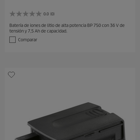
0.0
(0)
0
.
Batería de iones de litio de alta potencia BP 750 con 36 V de
0
tensión y 7,5 Ah de capacidad.
d
e
Comparar
5
e
s
t
r
e
l
l
a
s
.