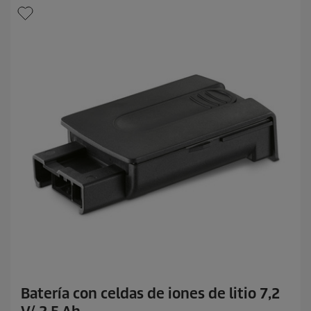
e
l
l
a
s
.
Batería con celdas de iones de litio 7,2