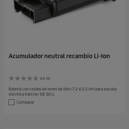
Acumulador neutral recambio Li-Ion
0.0
(0)
0
.
Batería con celdas de iones de litio (7,2 V/2,5 Ah) para escoba
0
eléctrica Kärcher EB 30/1.
d
e
Comparar
5
e
s
t
r