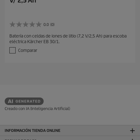
V/ 2,5 Ah
0.0
(0)
0
.
Batería con celdas de iones de litio (7,2 V/2,5 Ah) para escoba
0
eléctrica Kärcher EB 30/1.
d
e
Comparar
5
e
s
t
r
e
l
l
a
s
Creado con IA (Inteligencia Artificial)
.
INFORMACIÓN TIENDA ONLINE