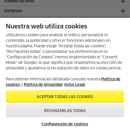
FORMAS DE PAGO
ENTREGAS
VALORACIONES
Nuestra web utiliza cookies
DEJA TU RESEÑA Y GANA
Utilizamos cookies para analizar el tráfico, personalizar el
contenido, la publicidad y ofrecer funciones adicionales en
SÍGUENOS EN REDES SOCIALES
nuestra página. Puede elegir “Aceptar todas las cookies”,
CONTACTO
“Rechazarlas todas”, o personalizar sus preferencias en la
“Configuración de Cookies”. Hemos implementado el "Consent
INFORMACIÓN GENERAL
Mode" de Google, lo que significa que respetamos su elección de
privacidad y ajustamos la recopilación de datos en consecuencia.
INFORMACIÓN LEGAL
Aviso Legal
Para obtener información detallada consulte nuestra
Política de
cookies
y
Política de privacidad
.
Aviso Legal
Política de privacidad
Política de cookies
ACEPTAR TODAS LAS COOKIES
Términos y condiciones
RECHAZARLAS TODAS
Configuración de cookies
© 2026 Kärcher, S.A.