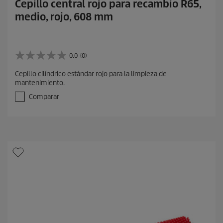
Cepillo central rojo para recambio R65,
medio, rojo, 608 mm
0.0
(0)
0
.
Cepillo cilíndrico estándar rojo para la limpieza de
0
mantenimiento.
d
e
Comparar
5
e
s
t
r
e
l
l
a
s
.