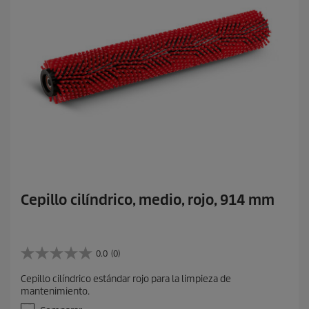
Cepillo cilíndrico, medio, rojo, 914 mm
0.0
(0)
0
.
Cepillo cilíndrico estándar rojo para la limpieza de
0
mantenimiento.
d
e