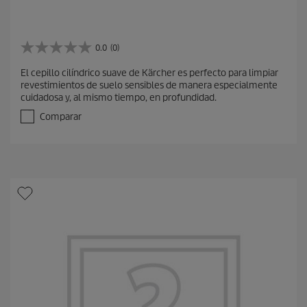
0.0
(0)
0
.
El cepillo cilíndrico suave de Kärcher es perfecto para limpiar
0
revestimientos de suelo sensibles de manera especialmente
d
cuidadosa y, al mismo tiempo, en profundidad.
e
5
Comparar
e
s
t
r
e
l
l
a
s
.