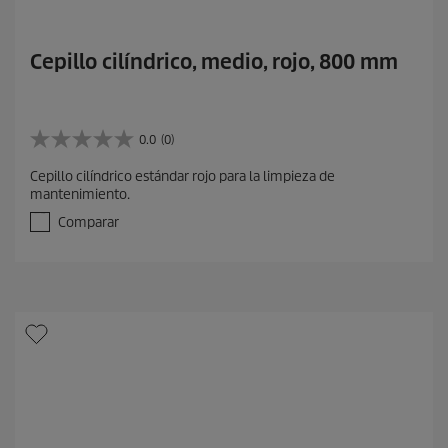
Cepillo cilíndrico, medio, rojo, 800 mm
0.0
(0)
0
.
Cepillo cilíndrico estándar rojo para la limpieza de
0
mantenimiento.
d
e
Comparar
5
e
s
t
r
e
l
l
a
s
.