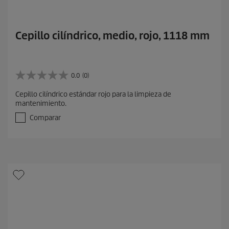
Cepillo cilíndrico, medio, rojo, 1118 mm
0.0
(0)
0
.
Cepillo cilíndrico estándar rojo para la limpieza de
0
mantenimiento.
d
e
Comparar
5
e
s
t
r
e
l
l
a
s
.