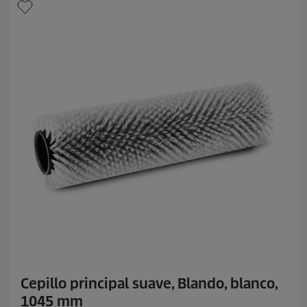
l
l
a
s
.
Cepillo principal suave, Blando, blanco,
1045 mm