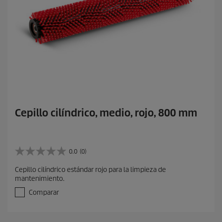
Cepillo cilíndrico, medio, rojo, 800 mm
0.0
(0)
0
.
Cepillo cilíndrico estándar rojo para la limpieza de
0
mantenimiento.
d
e
Comparar
5
e
s