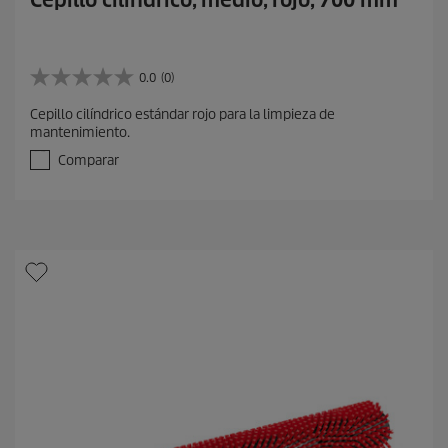
Cepillo cilíndrico, medio, rojo, 700 mm
0.0
(0)
0
.
Cepillo cilíndrico estándar rojo para la limpieza de
0
mantenimiento.
d
e
Comparar
5
e
s
t
r
e
l
l
a
s
.