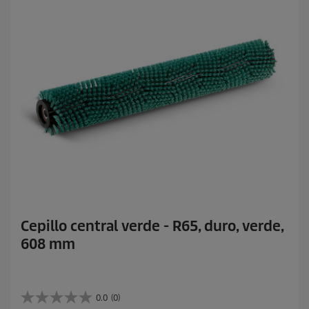
Cepillo central verde - R65, duro, verde,
608 mm
0.0
(0)
0