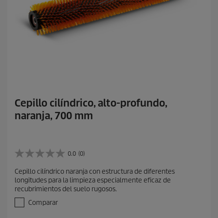
Cepillo cilíndrico, alto-profundo,
naranja, 700 mm
0.0
(0)
0
.
Cepillo cilíndrico naranja con estructura de diferentes
0
longitudes para la limpieza especialmente eficaz de
d
recubrimientos del suelo rugosos.
e
5
Comparar
e