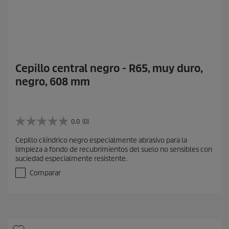
Cepillo central negro - R65, muy duro,
negro, 608 mm
0.0
(0)
0
.
Cepillo cilíndrico negro especialmente abrasivo para la
0
limpieza a fondo de recubrimientos del suelo no sensibles con
d
suciedad especialmente resistente.
e
5
Comparar
e
s
t
r
e
l