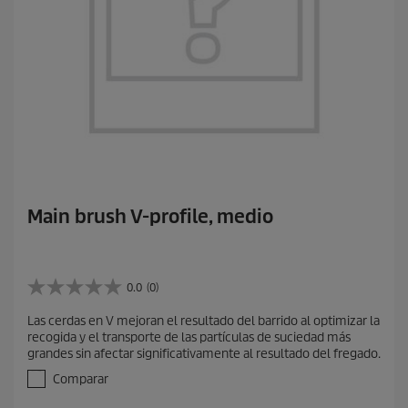
Main brush V-profile, medio
0.0
(0)
0
.
Las cerdas en V mejoran el resultado del barrido al optimizar la
0
recogida y el transporte de las partículas de suciedad más
d
grandes sin afectar significativamente al resultado del fregado.
e
5
Comparar
e