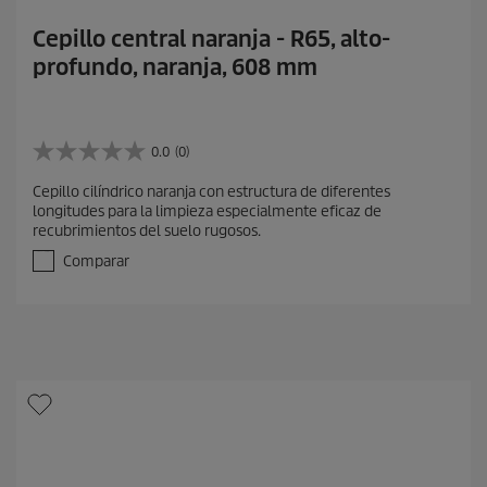
Cepillo central naranja - R65, alto-
profundo, naranja, 608 mm
0.0
(0)
0
.
Cepillo cilíndrico naranja con estructura de diferentes
0
longitudes para la limpieza especialmente eficaz de
d
recubrimientos del suelo rugosos.
e
5
Comparar
e
s
t
r
e
l
l
a
s
.