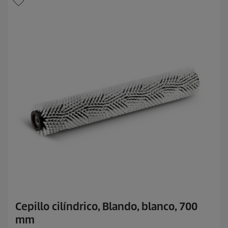
l
a
s
.
Cepillo cilíndrico, Blando, blanco, 700
mm