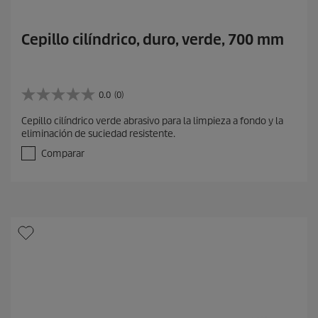
Cepillo cilíndrico, duro, verde, 700 mm
0.0
(0)
0
.
Cepillo cilíndrico verde abrasivo para la limpieza a fondo y la
0
eliminación de suciedad resistente.
d
e
Comparar
5
e
s
t
r
e
l
l
a
s
.