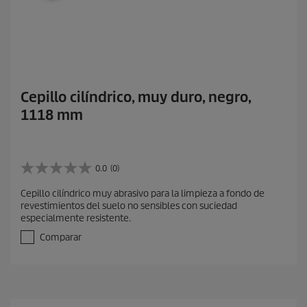
Cepillo cilíndrico, muy duro, negro,
1118 mm
0.0
(0)
0
.
Cepillo cilíndrico muy abrasivo para la limpieza a fondo de
0
revestimientos del suelo no sensibles con suciedad
d
especialmente resistente.
e
5
Comparar
e
s
t
r
e