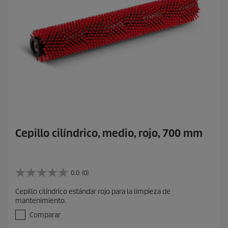
Cepillo cilíndrico, medio, rojo, 700 mm
0.0
(0)
0
.
Cepillo cilíndrico estándar rojo para la limpieza de
0
mantenimiento.
d
e
Comparar
5