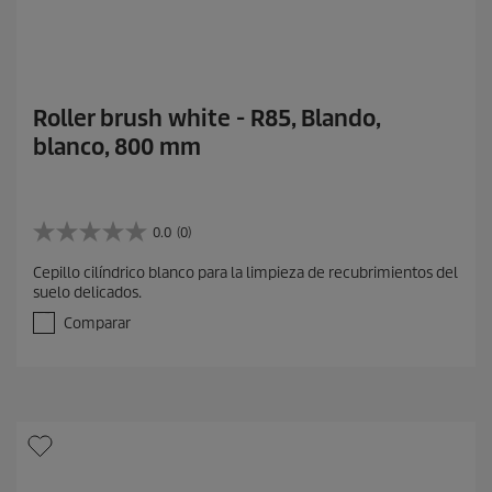
Roller brush white - R85, Blando,
blanco, 800 mm
0.0
(0)
0
.
Cepillo cilíndrico blanco para la limpieza de recubrimientos del
0
suelo delicados.
d
e
Comparar
5
e
s
t
r
e
l
l