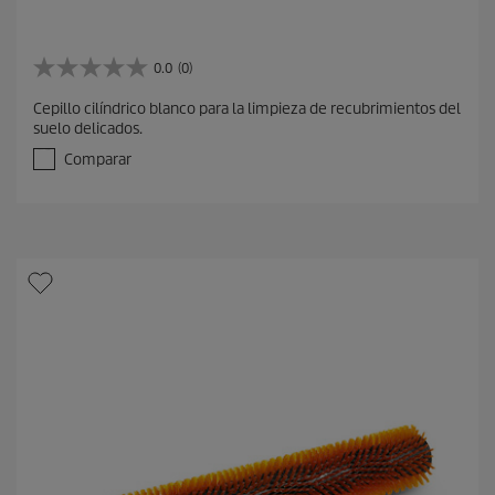
0.0
(0)
0
.
Cepillo cilíndrico blanco para la limpieza de recubrimientos del
0
suelo delicados.
d
e
Comparar
5
e
s
t
r
e
l
l
a
s
.