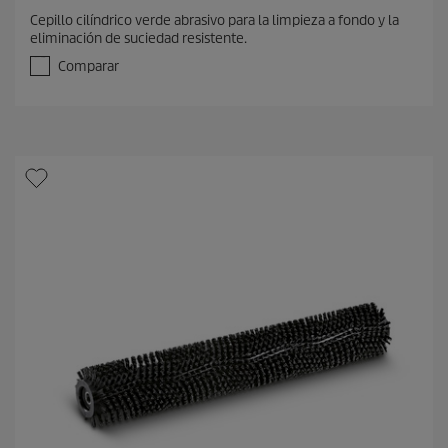
.
Cepillo cilíndrico verde abrasivo para la limpieza a fondo y la
0
eliminación de suciedad resistente.
d
e
Comparar
5
e
s
t
r
e
l
l
a
s
.