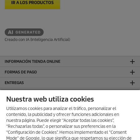
IR A LOS PRODUCTOS
Creado con IA (Inteligencia Artificial)
INFORMACIÓN TIENDA ONLINE
FORMAS DE PAGO
ENTREGAS
VALORACIONES
Nuestra web utiliza cookies
DEJA TU RESEÑA Y GANA
Utilizamos cookies para analizar el tráfico, personalizar el
contenido, la publicidad y ofrecer funciones adicionales en
SÍGUENOS EN REDES SOCIALES
nuestra página. Puede elegir “Aceptar todas las cookies”,
CONTACTO
“Rechazarlas todas”, o personalizar sus preferencias en la
“Configuración de Cookies”. Hemos implementado el "Consent
INFORMACIÓN GENERAL
Mode" de Google, lo que significa que respetamos su elección de