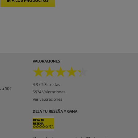
IR A LOS PRODUCTOS
VALORACIONES
★★★★★
★★★★★
4.3 / 5 Estrellas
 a 50€.
3574 Valoraciones
Ver valoraciones
DEJA TU RESEÑA Y GANA