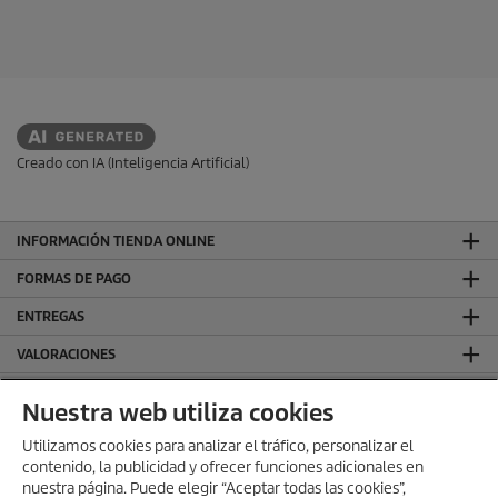
e
l
l
d
l
e
a
s
p
.
r
o
d
Creado con IA (Inteligencia Artificial)
u
c
t
INFORMACIÓN TIENDA ONLINE
o
FORMAS DE PAGO
ENTREGAS
VALORACIONES
DEJA TU RESEÑA Y GANA
Nuestra web utiliza cookies
SÍGUENOS EN REDES SOCIALES
Utilizamos cookies para analizar el tráfico, personalizar el
contenido, la publicidad y ofrecer funciones adicionales en
CONTACTO
nuestra página. Puede elegir “Aceptar todas las cookies”,