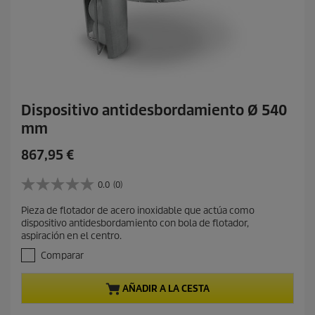
Dispositivo antidesbordamiento Ø 540
mm
P
867,95 €
r
e
0.0
(0)
0
c
.
Pieza de flotador de acero inoxidable que actúa como
i
0
dispositivo antidesbordamiento con bola de flotador,
d
o
aspiración en el centro.
e
a
5
Comparar
c
e
t
s
AÑADIR A LA CESTA
t
u
r
a