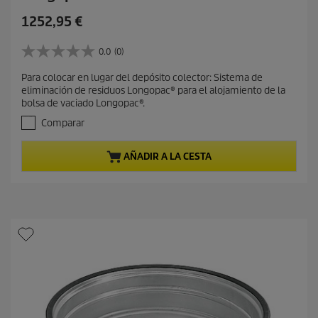
P
1252,95 €
r
e
0.0
(0)
0
c
.
Para colocar en lugar del depósito colector: Sistema de
i
0
eliminación de residuos Longopac® para el alojamiento de la
d
o
bolsa de vaciado Longopac®.
e
a
5
Comparar
c
e
t
s
AÑADIR A LA CESTA
t
u
r
a
e
l
l
d
l
e
a
s
p
.
r
o
d
u
c