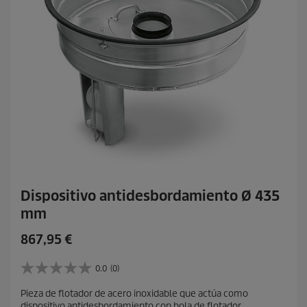
t
o
Dispositivo antidesbordamiento Ø 435
mm
P
867,95 €
r
e
0.0
(0)
0
c
.
Pieza de flotador de acero inoxidable que actúa como
i
0
dispositivo antidesbordamiento con bola de flotador,