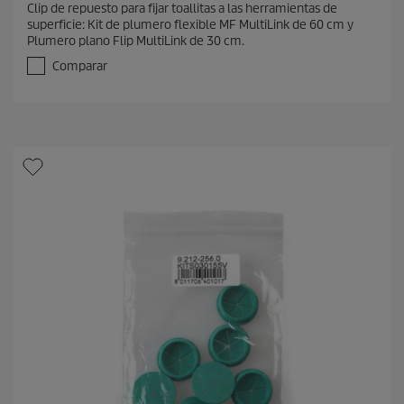
Clip de repuesto para fijar toallitas a las herramientas de
0
superficie: Kit de plumero flexible MF MultiLink de 60 cm y
d
Plumero plano Flip MultiLink de 30 cm.
e
5
Comparar
e
s
t
r
e
l
l
a
s
.