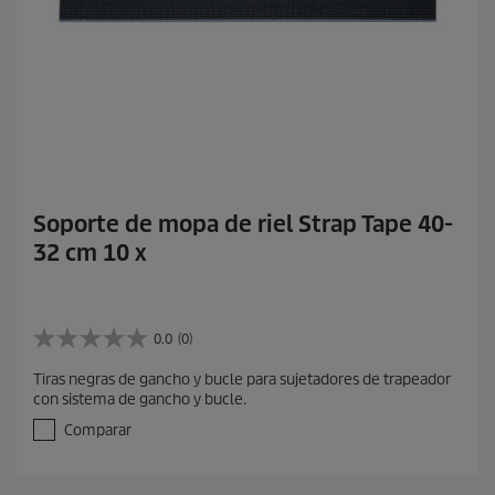
Soporte de mopa de riel Strap Tape 40-
32 cm 10 x
0.0
(0)
0
.
Tiras negras de gancho y bucle para sujetadores de trapeador
0
con sistema de gancho y bucle.
d
e
Comparar
5
e
s