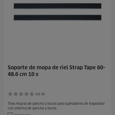
Soporte de mopa de riel Strap Tape 60-
48.6 cm 10 x
0.0
(0)
0
.
Tiras negras de gancho y bucle para sujetadores de trapeador
0
con sistema de gancho y bucle.
d
e