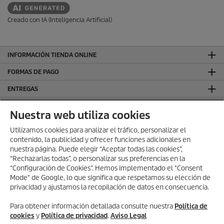
a
s
Creado con IA (Inteligencia Artificial)
.
INFORMACIÓN TIENDA ONLINE
FORMAS DE PAGO
ENTREGAS
VALORACIONES
Nuestra web utiliza cookies
DEJA TU RESEÑA Y GANA
Utilizamos cookies para analizar el tráfico, personalizar el
contenido, la publicidad y ofrecer funciones adicionales en
SÍGUENOS EN REDES SOCIALES
nuestra página. Puede elegir “Aceptar todas las cookies”,
CONTACTO
“Rechazarlas todas”, o personalizar sus preferencias en la
“Configuración de Cookies”. Hemos implementado el "Consent
INFORMACIÓN GENERAL
Mode" de Google, lo que significa que respetamos su elección de
privacidad y ajustamos la recopilación de datos en consecuencia.
INFORMACIÓN LEGAL
Aviso Legal
Para obtener información detallada consulte nuestra
Política de
cookies
y
Política de privacidad
.
Aviso Legal
Política de privacidad