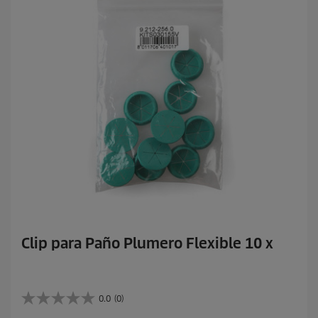
s
.
Clip para Paño Plumero Flexible 10 x
0.0
(0)
0
.