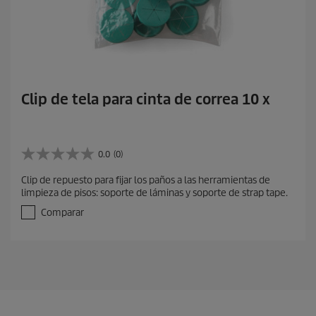
Clip de tela para cinta de correa 10 x
0.0
(0)
0
.
Clip de repuesto para fijar los paños a las herramientas de
0
limpieza de pisos: soporte de láminas y soporte de strap tape.
d
e
Comparar
5
e
s
t
r
e
l
l