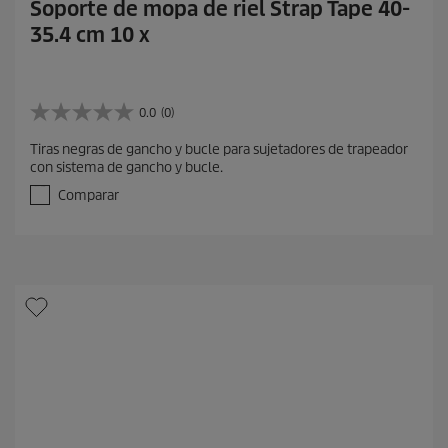
Soporte de mopa de riel Strap Tape 40-
35.4 cm 10 x
0.0
(0)
0
.
Tiras negras de gancho y bucle para sujetadores de trapeador
0
con sistema de gancho y bucle.
d
e
Comparar
5
e
s
t
r
e
l
l
a
s
.