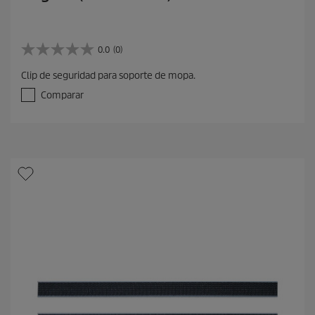
0.0
(0)
0
.
Clip de seguridad para soporte de mopa.
0
d
Comparar
e
5
e
s
t
r
e
l
l
a
s
.