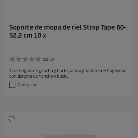
Soporte de mopa de riel Strap Tape 60-
52.2 cm 10 x
0.0
(0)
0
.
Tiras negras de gancho y bucle para sujetadores de trapeador
0
con sistema de gancho y bucle.
d
e
Comparar
5
e
s
t
r
e
l
l
a