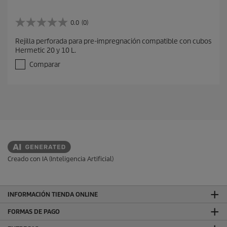
0.0
(0)
0
.
Rejilla perforada para pre-impregnación compatible con cubos
0
Hermetic 20 y 10 L.
d
e
Comparar
5
e
s
t
r
e
l
l
a
s
Creado con IA (Inteligencia Artificial)
.
INFORMACIÓN TIENDA ONLINE
FORMAS DE PAGO