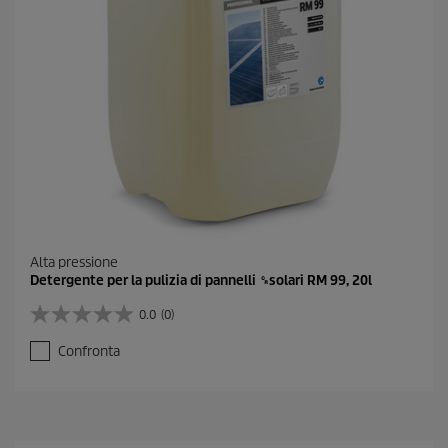
c
e
n
s
i
o
n
e
Alta pressione
Detergente per la pulizia di pannelli ␍solari RM 99, 20l
0.0
(0)
0
.
Confronta
0
s
u
5
s