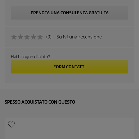
PRENOTA UNA CONSULENZA GRATUITA
(0)
Scrivi una recensione
N
e
s
s
Hai bisogno di aiuto?
u
n
FORM CONTATTI
a
v
a
l
u
t
a
SPESSO ACQUISTATO CON QUESTO
z
i
o
n
e
.
S
t