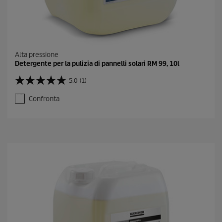
Alta pressione
Detergente per la pulizia di pannelli solari RM 99, 10l
5.0
(1)
5
.
Confronta
0
s
u
5
s
t
e
l
l
e
.
1
r
e