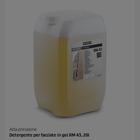
t
e
l
l
e
.
Alta pressione
Detergente per facciate in gel RM 43, 20l