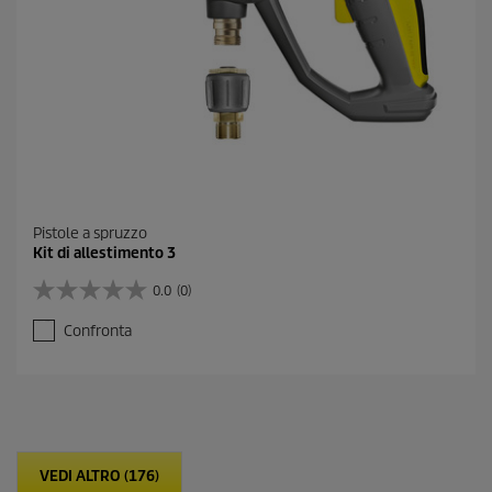
s
i
o
n
e
Pistole a spruzzo
Kit di allestimento 3
0.0
(0)
0
.
Confronta
0
s
u
5
s
t
e
VEDI ALTRO (176)
l