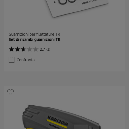
Guarnizioni per filettature TR
Set di ricambi guarnizioni TR
2.7
(3)
2
.
Confronta
7
s
u
5
s
t
e
l
l
e
.
3
r