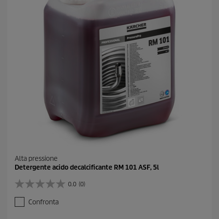
.
Alta pressione
Detergente acido decalcificante RM 101 ASF, 5l
0.0
(0)
0
.
Confronta
0
s