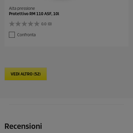
Alta pressione
Protettivo RM 110 ASF, 10l
0.0
(0)
0
.
Confronta
0
s
u
5
s
t
e
VEDI ALTRO (52)
l
l
e
.