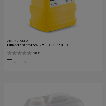
o
n
e
Alta pressione
Cura del sistema Adv. RM 111 ASF**1L, 1l
0.0
(0)
0
.
Confronta
0
s
u
5
s
t
e
l
l
e