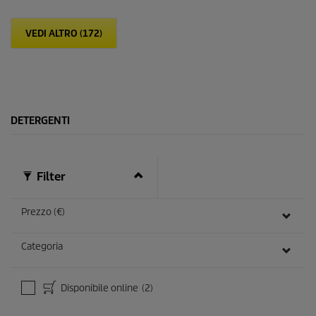
t
e
VEDI ALTRO (172)
l
l
e
.
DETERGENTI
Filter
Prezzo (€)
Categoria
Disponibile online
(2)