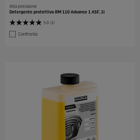
Alta pressione
Detergente protettivo RM 110 Advance 1 ASF, 1l
5.0
(1)
5
.
Confronta
0
s
u
5
s
t
e
l
l
e
.
1
r
e
c
e
n
s
i