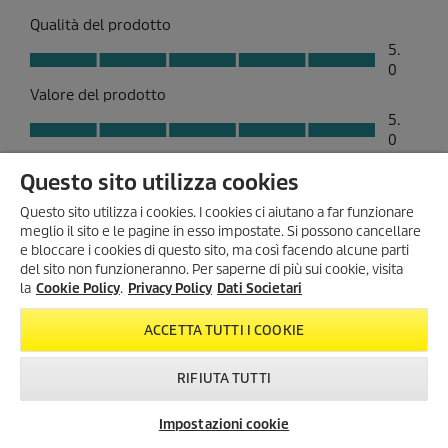
Questo sito utilizza cookies
Questo sito utilizza i cookies. I cookies ci aiutano a far funzionare
meglio il sito e le pagine in esso impostate. Si possono cancellare
e bloccare i cookies di questo sito, ma così facendo alcune parti
del sito non funzioneranno. Per saperne di più sui cookie, visita
SONO ARRIVATI I SUMMER
la
Cookie Policy
.
Privacy Policy
Dati Societari
DAYS!
Scopri tutte le
offerte esclusive
,
ACCETTA TUTTI I COOKIE
con
sconti fino al 35%
!
Dal 3 Agosto al 1° Settembre
!
RIFIUTA TUTTI
KARCHER SUMMER DAYS
Impostazioni cookie
Newsletter
FAQ
Contatti