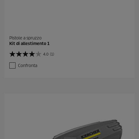
Pistole a spruzzo
Kit di allestimento 1
4.0
(1)
4
.
Confronta
0
s
u
5
s
t
e
l
l
e
.
1
r