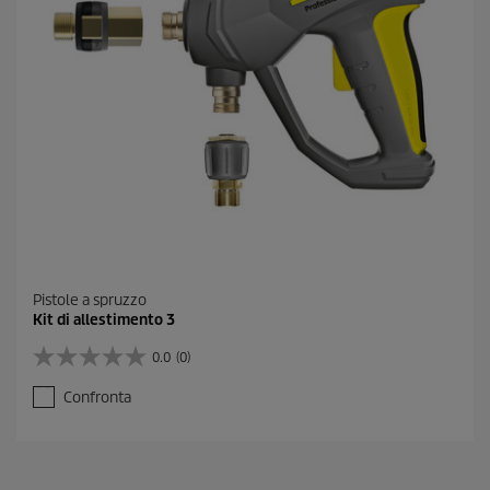
e
c
e
n
s
i
o
n
e
Pistole a spruzzo
Kit di allestimento 3
0.0
(0)
0
.
Confronta
0
s
u
5
s