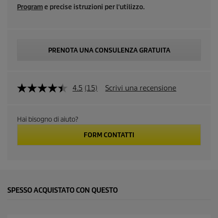
Program
e precise istruzioni per l'utilizzo.
PRENOTA UNA CONSULENZA GRATUITA
4.5
(15)
Scrivi una recensione
L
e
g
g
Hai bisogno di aiuto?
i
1
FORM CONTATTI
5
r
e
c
e
n
s
SPESSO ACQUISTATO CON QUESTO
i
o
n
i