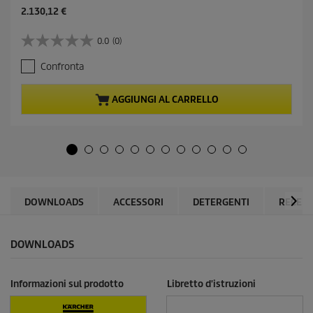
C
2.130,12 €
u
r
0.0
(0)
0
r
.
e
Confronta
0
n
s
t
u
p
AGGIUNGI AL CARRELLO
5
r
s
o
t
d
e
u
l
c
l
t
e
p
.
r
DOWNLOADS
ACCESSORI
DETERGENTI
RECENS
i
c
e
DOWNLOADS
Informazioni sul prodotto
Libretto d'istruzioni