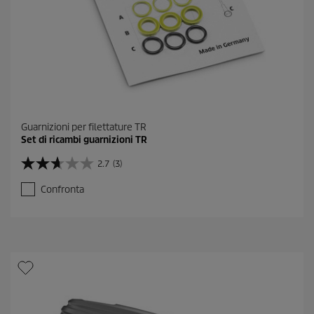
Guarnizioni per filettature TR
Set di ricambi guarnizioni TR
2.7
(3)
2
.
Confronta
7
s
u
5
s
t
e
l
l
e