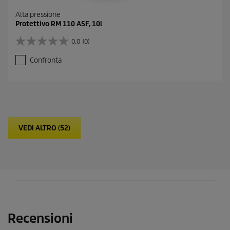
Alta pressione
Protettivo RM 110 ASF, 10l
0.0
(0)
0
.
Confronta
0
s
u
5
s
t
e
VEDI ALTRO (52)
l
l
e
.