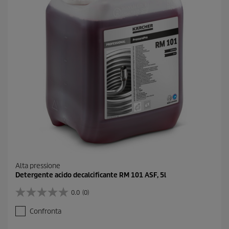
.
Alta pressione
Detergente acido decalcificante RM 101 ASF, 5l
0.0
(0)
0
.
Confronta
0
s