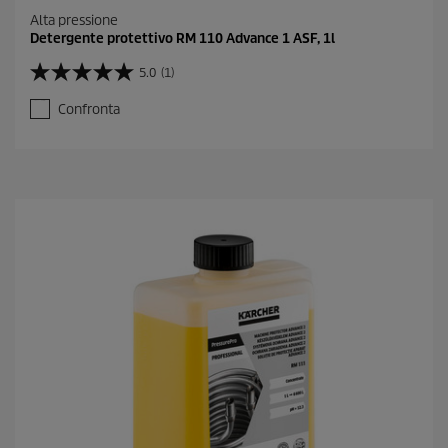
Alta pressione
Detergente protettivo RM 110 Advance 1 ASF, 1l
5.0
(1)
5
.
Confronta
0
s
u
5
s
t
e
l
l
e
.
1
r
e
c
e
n
s
i