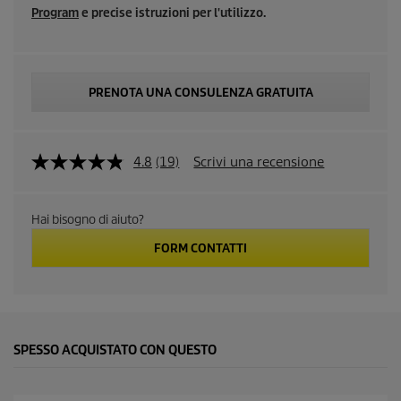
Program
e precise istruzioni per l'utilizzo.
PRENOTA UNA CONSULENZA GRATUITA
4.8
(19)
Scrivi una recensione
L
e
g
g
Hai bisogno di aiuto?
i
1
FORM CONTATTI
9
r
e
c
e
n
s
SPESSO ACQUISTATO CON QUESTO
i
o
n
i