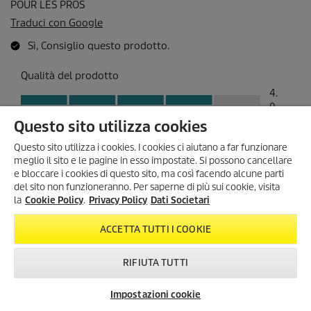
Questo sito utilizza cookies
Questo sito utilizza i cookies. I cookies ci aiutano a far funzionare
meglio il sito e le pagine in esso impostate. Si possono cancellare
e bloccare i cookies di questo sito, ma così facendo alcune parti
del sito non funzioneranno. Per saperne di più sui cookie, visita
SONO ARRIVATI I SUMMER
la
Cookie Policy
.
Privacy Policy
Dati Societari
DAYS!
Scopri tutte le
offerte esclusive
,
ACCETTA TUTTI I COOKIE
con
sconti fino al 35%
!
Dal 3 Agosto al 1° Settembre
!
RIFIUTA TUTTI
KARCHER SUMMER DAYS
Impostazioni cookie
Newsletter
FAQ
Contatti