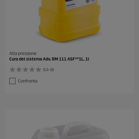
o
n
e
Alta pressione
Cura del sistema Adv. RM 111 ASF**1L, 1l
0.0
(0)
0
.
Confronta
0
s
u
5
s
t
e
l
l
e