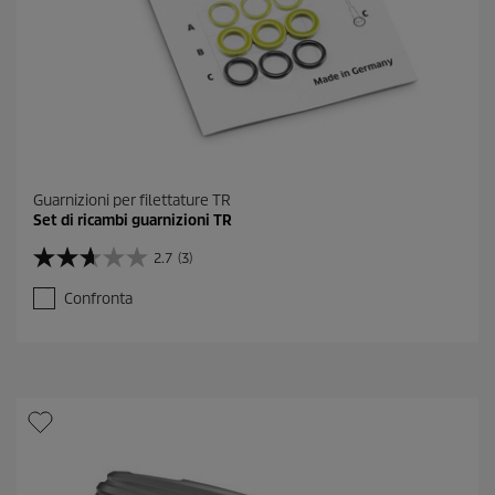
Guarnizioni per filettature TR
Set di ricambi guarnizioni TR
2.7
(3)
2
.
Confronta
7
s
u
5
s
t
e
l
l
e