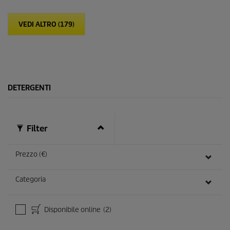
t
e
VEDI ALTRO (179)
l
l
e
.
DETERGENTI
Filter
Prezzo (€)
Categoria
Disponibile online
(2)