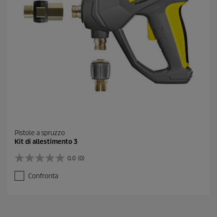
e
c
e
n
s
i
o
n
e
Pistole a spruzzo
Kit di allestimento 3
0.0
(0)
0
.
Confronta
0
s
u
5
s