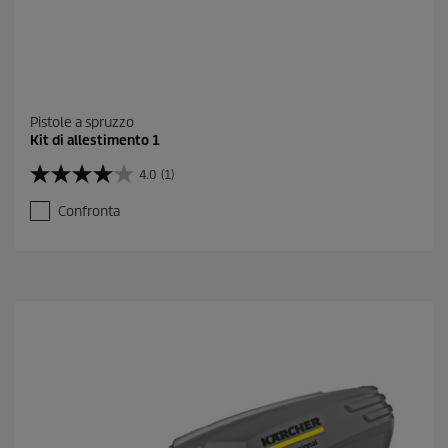
Pistole a spruzzo
Kit di allestimento 1
4.0
(1)
4
.
Confronta
0
s
u
5
s
t
e
l
l
e
.
1
r