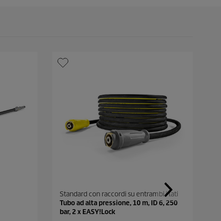
i
n
k
a
l
l
a
p
a
g
i
n
a
.
Standard con raccordi su entrambi i lati
A
Tubo ad alta pressione, 10 m, ID 6, 250
u
bar, 2 x EASY!Lock
D