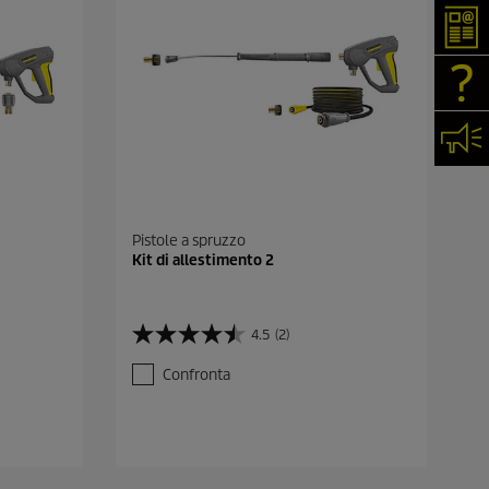
New
FAQ
Cont
Pistole a spruzzo
Kit di allestimento 2
4.5
(2)
4
.
Confronta
5
s
u
5
s
t