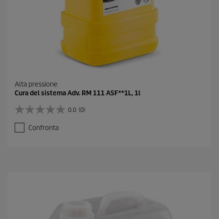
o
n
e
Alta pressione
Cura del sistema Adv. RM 111 ASF**1L, 1l
0.0
(0)
0
.
Confronta
0
s
u
5
s
t
e
l
l
e