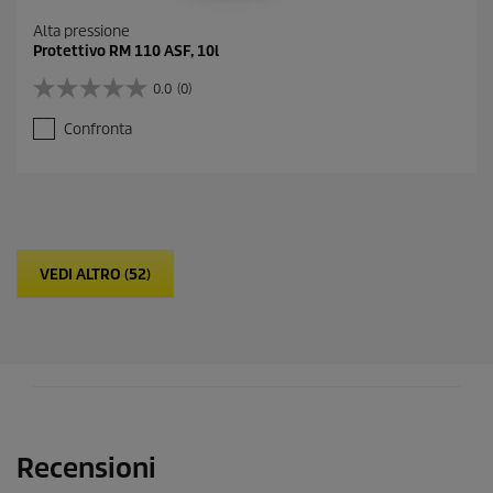
Alta pressione
Protettivo RM 110 ASF, 10l
0.0
(0)
0
.
Confronta
0
s
u
5
s
t
e
VEDI ALTRO (52)
l
l
e
.