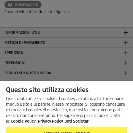
Created with AI (artificial intelligence)
INFORMAZIONI UTILI
METODI DI PAGAMENTO
SPEDIZIONI
RECENSIONI
SEGUICI SUI NOSTRI SOCIAL
LA NOSTRA AZIENDA
Questo sito utilizza cookies
INFORMAZIONI GENERALI
Questo sito utilizza i cookies. I cookies ci aiutano a far funzionare
INFORMAZIONI LEGALI
meglio il sito e le pagine in esso impostate. Si possono cancellare
e bloccare i cookies di questo sito, ma così facendo alcune parti
Dati Societari
del sito non funzioneranno. Per saperne di più sui cookie, visita
Privacy Policy
SONO ARRIVATI I SUMMER
la
Cookie Policy
.
Privacy Policy
Dati Societari
DAYS!
Cookie Policy
Scopri tutte le
offerte esclusive
,