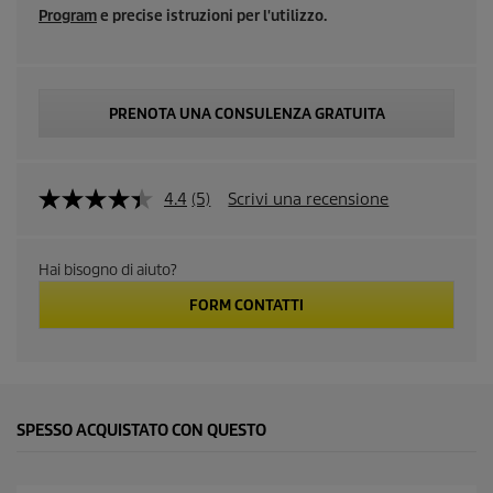
Program
e precise istruzioni per l'utilizzo.
PRENOTA UNA CONSULENZA GRATUITA
4.4
(5)
Scrivi una recensione
L
e
g
g
Hai bisogno di aiuto?
i
5
FORM CONTATTI
r
e
c
e
n
s
i
SPESSO ACQUISTATO CON QUESTO
o
n
i
.