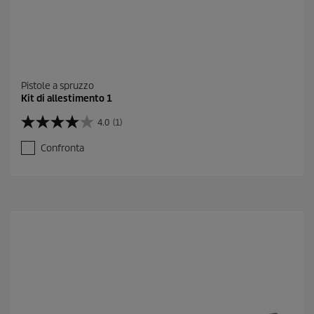
Pistole a spruzzo
Kit di allestimento 1
4.0
(1)
4
.
Confronta
0
s
u
5
s
t
e
l
l
e
.
1
r