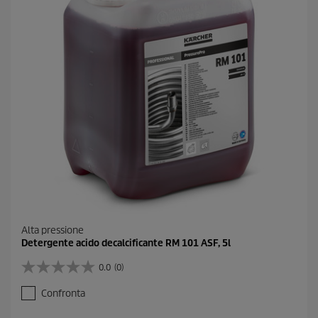
.
Alta pressione
Detergente acido decalcificante RM 101 ASF, 5l
0.0
(0)
0
.
Confronta
0
s