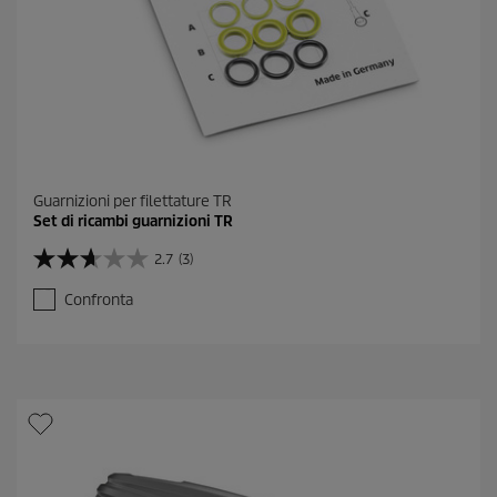
Guarnizioni per filettature TR
Set di ricambi guarnizioni TR
2.7
(3)
2
.
Confronta
7
s
u
5
s
t
e
l
l
e