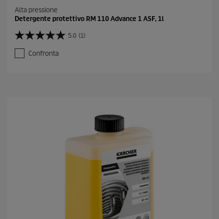
Alta pressione
Detergente protettivo RM 110 Advance 1 ASF, 1l
5.0
(1)
5
.
Confronta
0
s
u
5
s
t
e
l
l
e
.
1
r
e
c
e
n
s
i