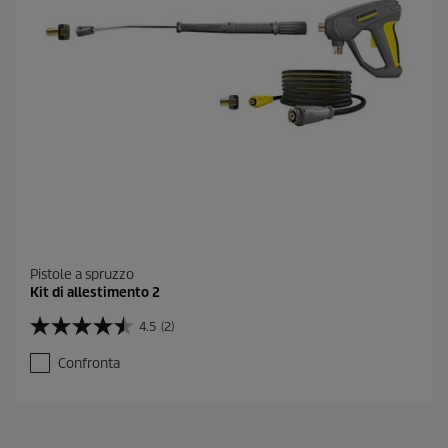
e
c
e
n
s
i
o
n
e
Pistole a spruzzo
Kit di allestimento 2
4.5
(2)
4
.
Confronta
5
s
u
5
s