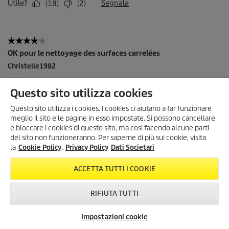
Questo sito utilizza cookies
Questo sito utilizza i cookies. I cookies ci aiutano a far funzionare
meglio il sito e le pagine in esso impostate. Si possono cancellare
e bloccare i cookies di questo sito, ma così facendo alcune parti
del sito non funzioneranno. Per saperne di più sui cookie, visita
SONO ARRIVATI I SUMMER
la
Cookie Policy
.
Privacy Policy
Dati Societari
DAYS!
Scopri tutte le
offerte esclusive
,
ACCETTA TUTTI I COOKIE
con
sconti fino al 35%
!
Dal 3 Agosto al 1° Settembre
!
RIFIUTA TUTTI
KARCHER SUMMER DAYS
Impostazioni cookie
Newsletter
FAQ
Contatti