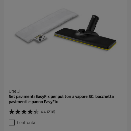
Ugelli
Set pavimenti EasyFix per pulitori a vapore SC: bocchetta
pavimenti e panno EasyFix
4.4
(218)
4
.
Confronta
4
s