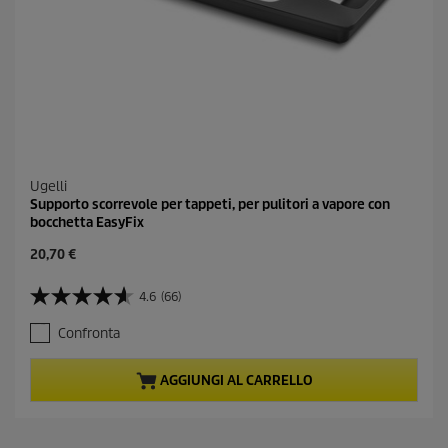
s
i
o
n
i
Ugelli
Supporto scorrevole per tappeti, per pulitori a vapore con
bocchetta EasyFix
C
20,70 €
u
r
4.6
(66)
4
r
.
e
Confronta
6
n
s
t
u
p
AGGIUNGI AL CARRELLO
5
r
s
o
t
d