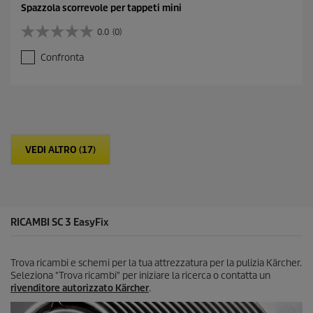
Spazzola scorrevole per tappeti mini
0.0
(0)
0
.
Confronta
0
s
u
5
s
t
e
VEDI ALTRO (17)
l
l
e
.
RICAMBI SC 3
EasyFix
Trova ricambi e schemi per la tua attrezzatura per la pulizia Kärcher.
Seleziona "Trova ricambi" per iniziare la ricerca o contatta un
rivenditore autorizzato Kärcher
.