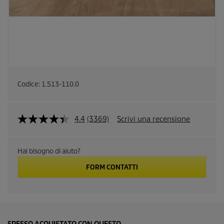
Codice:
1.513-110.0
4.4
(3369)
Scrivi una recensione
L
e
g
g
Hai bisogno di aiuto?
i
3
FORM CONTATTI
3
6
9
r
e
c
e