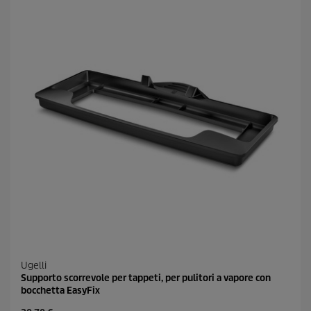
l
l
e
.
1
1
r
e
c
e
n
s
i
o
n
i
Ugelli
Supporto scorrevole per tappeti, per pulitori a vapore con
bocchetta EasyFix