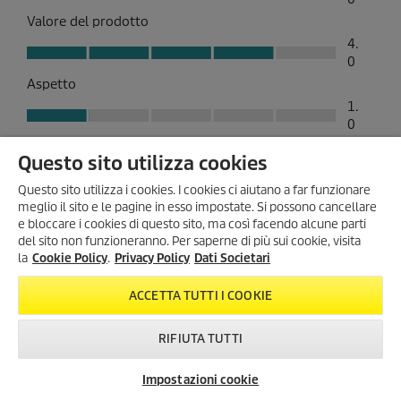
Questo sito utilizza cookies
Questo sito utilizza i cookies. I cookies ci aiutano a far funzionare
meglio il sito e le pagine in esso impostate. Si possono cancellare
e bloccare i cookies di questo sito, ma così facendo alcune parti
del sito non funzioneranno. Per saperne di più sui cookie, visita
SONO ARRIVATI I SUMMER
la
Cookie Policy
.
Privacy Policy
Dati Societari
DAYS!
Scopri tutte le
offerte esclusive
,
ACCETTA TUTTI I COOKIE
con
sconti fino al 35%
!
Dal 3 Agosto al 1° Settembre
!
RIFIUTA TUTTI
KARCHER SUMMER DAYS
Impostazioni cookie
Newsletter
FAQ
Contatti