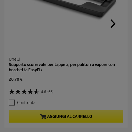
a
l
l
a
p
a
g
i
n
a
.
Ugelli
Supporto scorrevole per tappeti, per pulitori a vapore con
bocchetta EasyFix
C
20,70 €
u
r
4.6
(66)
4
r
.
e
Confronta
6
n
s
t
u
p
AGGIUNGI AL CARRELLO
5
r
s
o
t