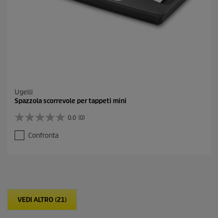
o
n
i
Ugelli
Spazzola scorrevole per tappeti mini
0.0
(0)
0
.
Confronta
0
s
u
5
s
t
e
VEDI ALTRO (21)
l
l
e