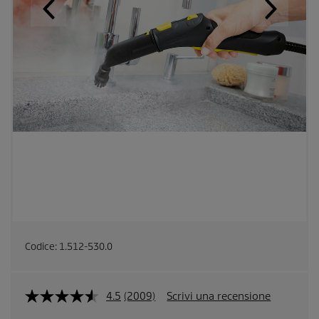
Codice:
1.512-530.0
4.5
(2009)
Scrivi una recensione
L
e