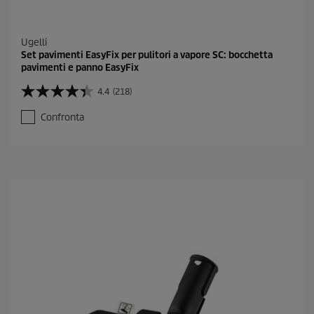
Ugelli
Set pavimenti EasyFix per pulitori a vapore SC: bocchetta
pavimenti e panno EasyFix
4.4
(218)
4
.
Confronta
4
s
u
5
s
t
e
l
l
e
.
2
1
8
r
e