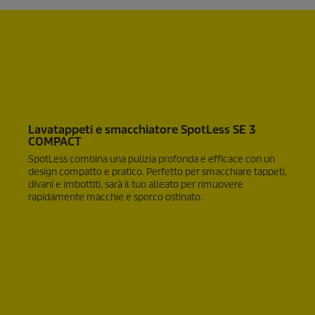
e
e
n
s
i
o
n
i
Lavatappeti e smacchiatore SpotLess SE 3
COMPACT
SpotLess combina una pulizia profonda e efficace con un
design compatto e pratico. Perfetto per smacchiare tappeti,
divani e imbottiti, sarà il tuo alleato per rimuovere
rapidamente macchie e sporco ostinato.