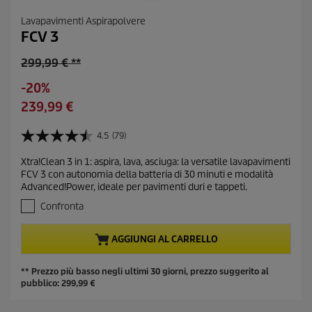
Lavapavimenti Aspirapolvere
FCV 3
O
299,99 € **
l
R
-20%
d
i
C
239,99 €
p
s
u
r
p
r
4.5
(79)
o
4
a
r
d
.
r
Xtra!Clean 3 in 1: aspira, lava, asciuga: la versatile lavapavimenti
e
5
u
FCV 3 con autonomia della batteria di 30 minuti e modalità
m
s
n
c
Advanced!Power, ideale per pavimenti duri e tappeti.
u
i
t
t
5
Confronta
o
p
p
s
r
t
r
AGGIUNGI AL CARRELLO
e
o
i
l
d
c
l
** Prezzo più basso negli ultimi 30 giorni, prezzo suggerito al
u
e
e
pubblico:
299,99
€
c
.
t
7