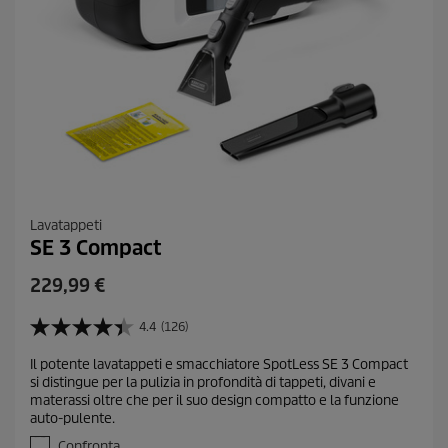
Lavatappeti
SE 3 Compact
C
229,99 €
u
r
4.4
(126)
4
r
.
Il potente lavatappeti e smacchiatore SpotLess SE 3 Compact
e
4
si distingue per la pulizia in profondità di tappeti, divani e
s
n
materassi oltre che per il suo design compatto e la funzione
u
t
auto-pulente.
5
p
s
Confronta