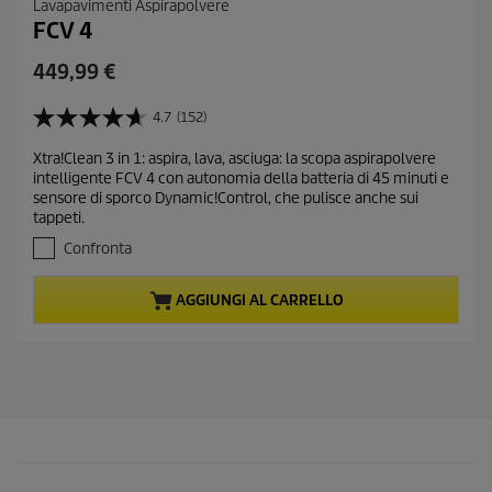
Lavapavimenti Aspirapolvere
FCV 4
C
449,99 €
u
r
4.7
(152)
4
r
.
Xtra!Clean 3 in 1: aspira, lava, asciuga: la scopa aspirapolvere
e
7
intelligente FCV 4 con autonomia della batteria di 45 minuti e
s
n
sensore di sporco Dynamic!Control, che pulisce anche sui
u
t
tappeti.
5
p
s
Confronta
r
t
e
o
AGGIUNGI AL CARRELLO
l
d
l
u
e
c
.
t
1
5
p
2
r
r
i
e
c
c