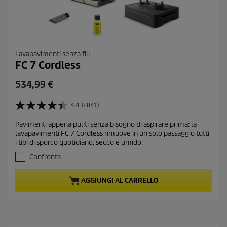
Lavapavimenti senza fili
FC 7 Cordless
C
534,99 €
u
r
4.4
(2841)
4
r
.
Pavimenti appena puliti senza bisogno di aspirare prima: la
e
4
lavapavimenti FC 7 Cordless rimuove in un solo passaggio tutti
s
n
i tipi di sporco quotidiano, secco e umido.
u
t
5
Confronta
p
s
r
t
AGGIUNGI AL CARRELLO
e
o
l
d
l
u
e
c
.