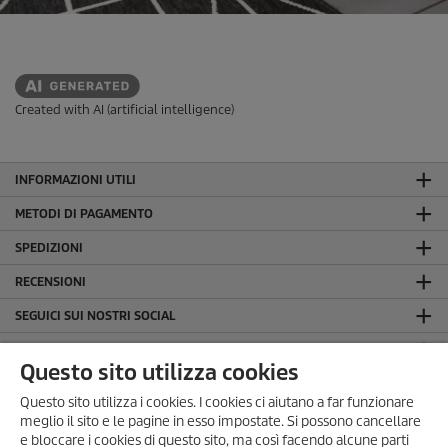
Created with AI (artificial intelligence)
INFORMAZIONI UTILI
METODI DI PAGAMENTO
SPEDIZIONI
RECENSIONI
SEGUICI SUI NOSTRI SOCIAL
LA NOSTRA AZIENDA
Questo sito utilizza cookies
INFORMAZIONI GENERALI
Questo sito utilizza i cookies. I cookies ci aiutano a far funzionare
INFORMAZIONI LEGALI
meglio il sito e le pagine in esso impostate. Si possono cancellare
e bloccare i cookies di questo sito, ma così facendo alcune parti
Dati Societari