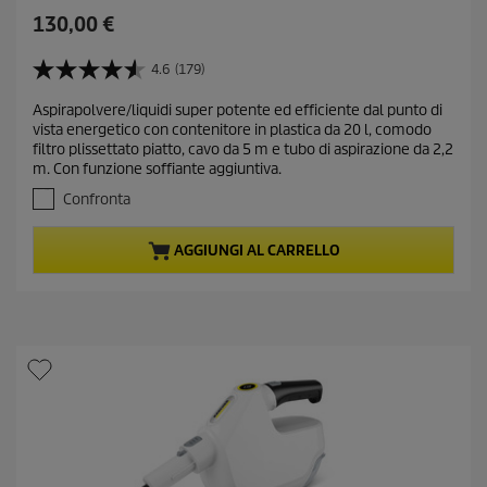
C
130,00 €
u
r
4.6
(179)
4
r
.
Aspirapolvere/liquidi super potente ed efficiente dal punto di
e
6
vista energetico con contenitore in plastica da 20 l, comodo
s
n
filtro plissettato piatto, cavo da 5 m e tubo di aspirazione da 2,2
u
t
m. Con funzione soffiante aggiuntiva.
5
p
s
Confronta
r
t
e
o
AGGIUNGI AL CARRELLO
l
d
l
u
e
c
.
t
1
7
p
9
r
r
i
e
c
c
e
e
n