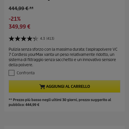
O
444,99 € **
l
R
-21%
d
i
C
349,99 €
p
s
u
r
p
r
4.3
(413)
o
4
a
r
d
.
r
Pulizia senza sforzo con la massima durata: l'aspirapolvere VC
e
3
u
7 Cordless yourMax vanta un peso relativamente ridotto, un
m
s
n
c
sistema di filtraggio senza sacchetto e un innovativo sensore
u
i
t
t
della polvere.
5
o
p
p
s
Confronta
r
t
r
e
o
i
AGGIUNGI AL CARRELLO
l
d
c
l
u
e
e
** Prezzo più basso negli ultimi 30 giorni, prezzo suggerito al
c
.
pubblico:
444,99
€
t
4
1
p
3
r
r
i
e