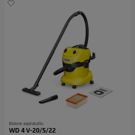
c
c
e
e
n
s
i
o
n
i
Bidone aspiratutto
WD 4 V-20/5/22