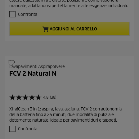
essere utilizzata in tre diverse posizioni e come vaporiera
s
n
manuale, adattandosi perfettamente alle esigenze individuali.
u
t
5
Confronta
p
s
r
t
AGGIUNGI AL CARRELLO
e
o
l
d
l
u
e
c
.
t
8
0
p
Lavapavimenti Aspirapolvere
r
r
FCV 2 Natural N
e
i
c
c
e
n
e
s
4.8
(38)
4
i
.
o
Xtra!Clean 3 in 1: aspira, lava, asciuga. FCV 2 con autonomia
8
n
della batteria fino a 25 minuti, due modalità di pulizia e
s
i
detergente naturale, ideale per pavimenti duri e tappeti.
u
5
Confronta
s
t