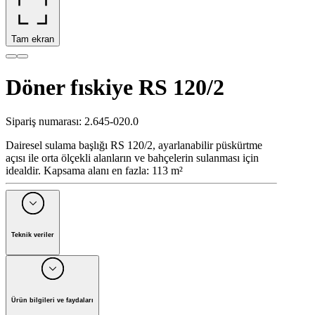
Tam ekran
Döner fıskiye RS 120/2
Sipariş numarası
:
2.645-020.0
Dairesel sulama başlığı RS 120/2, ayarlanabilir püskürtme
açısı ile orta ölçekli alanların ve bahçelerin sulanması için
idealdir. Kapsama alanı en fazla: 113 m²
Teknik veriler
Su debisi
16 l/min
2 bar fıskiye
≤ 8 m
4 bar fıskiye
≤ 12 m
Ürün bilgileri ve faydaları
Renk
Siyah