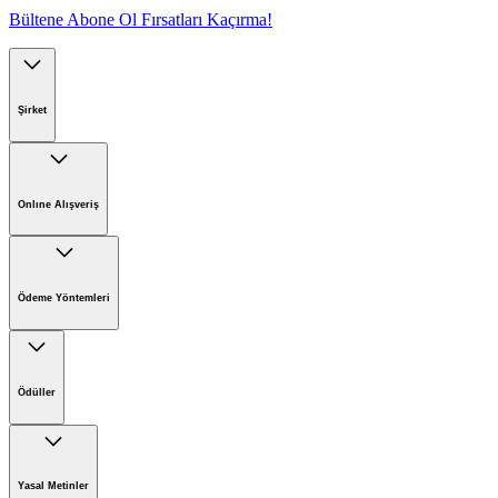
Bültene Abone Ol Fırsatları Kaçırma!
Şirket
Kärcher'de Kariyer
Kärcher'de Sürdürülebilirlik
Onlıne Alışveriş
Kärcher Hakkında
Online Satış İade Formu
Online Alışveriş Koşulları
Ödeme Yöntemleri
Ödüller
Yasal Metinler