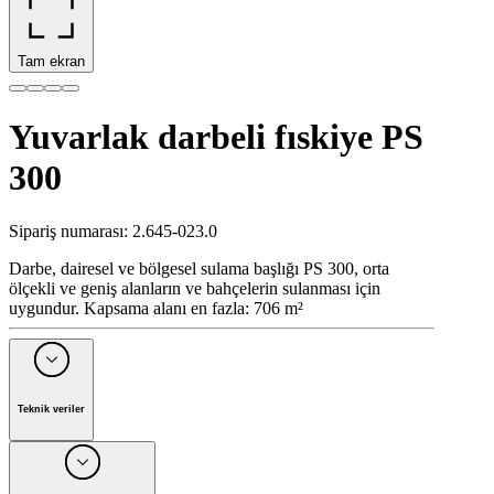
Tam ekran
Yuvarlak darbeli fıskiye PS
300
Sipariş numarası
:
2.645-023.0
Darbe, dairesel ve bölgesel sulama başlığı PS 300, orta
ölçekli ve geniş alanların ve bahçelerin sulanması için
uygundur. Kapsama alanı en fazla: 706 m²
Teknik veriler
Su debisi
18,5 l/min
2 bar fıskiye
≤ 25 m