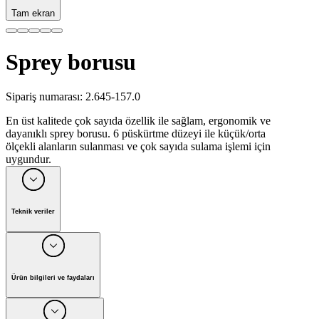
Tam ekran
Sprey borusu
Sipariş numarası
:
2.645-157.0
En üst kalitede çok sayıda özellik ile sağlam, ergonomik ve
dayanıklı sprey borusu. 6 püskürtme düzeyi ile küçük/orta
ölçekli alanların sulanması ve çok sayıda sulama işlemi için
uygundur.
Teknik veriler
Renk
Siyah
Ağırlık
(
kg
)
0.3
Ambalajlı ağırlık
(
kg
)
0.4
Ürün bilgileri ve faydaları
Boyutlar (U × G × Y)
(
mm
)
850 x 150 x 66
Ergonomik Kärcher Sprey başlığı mükemmel detayları
Ekipman
kullanışlılık ile birleştirir. Bahçede çok yönlü kullanım için