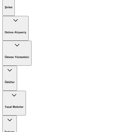
Şirket
Kärcher'de Kariyer
Kärcher'de Sürdürülebilirlik
Onlıne Alışveriş
Kärcher Hakkında
Online Satış İade Formu
Online Alışveriş Koşulları
Ödeme Yöntemleri
Ödüller
Yasal Metinler
Şirket Bilgileri
Sorumluluk Reddi Beyanı