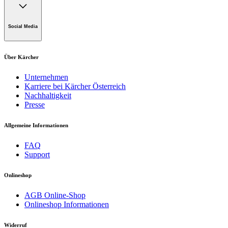
Kontaktformular
Impressum
Alfred Kärcher GmbH
Maculangasse 4
Social Media
A-1220 Wien
Über Kärcher
Unternehmen
Karriere bei Kärcher Österreich
Nachhaltigkeit
Presse
Allgemeine Informationen
FAQ
Support
Onlineshop
AGB Online-Shop
Onlineshop Informationen
Widerruf