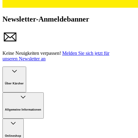
Newsletter-Anmeldebanner
Keine Neuigkeiten verpassen!
Melden Sie sich jetzt für
unseren Newsletter an
Über Kärcher
Unternehmen
Karriere bei Kärcher Österreich
Allgemeine Informationen
Nachhaltigkeit
Presse
FAQ
Support
Onlineshop