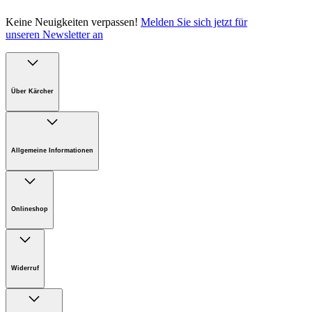
Keine Neuigkeiten verpassen!
Melden Sie sich jetzt für
unseren Newsletter an
Über Kärcher
Unternehmen
Karriere bei Kärcher Österreich
Allgemeine Informationen
Nachhaltigkeit
Presse
FAQ
Support
Onlineshop
AGB Online-Shop
Onlineshop Informationen
Widerruf
Sie möchten etwas zurücksenden?