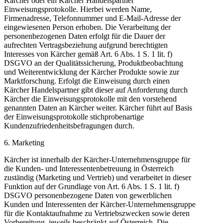
Kärcher oder ein Kärcher Handelspartner
Einweisungsprotokolle. Hierbei werden Name,
Firmenadresse, Telefonnummer und E-Mail-Adresse der
eingewiesenen Person erhoben. Die Verarbeitung der
personenbezogenen Daten erfolgt für die Dauer der
aufrechten Vertragsbeziehung aufgrund berechtigten
Interesses von Kärcher gemäß Art. 6 Abs. 1 S. 1 lit. f)
DSGVO an der Qualitätssicherung, Produktbeobachtung
und Weiterentwicklung der Kärcher Produkte sowie zur
Marktforschung. Erfolgt die Einweisung durch einen
Kärcher Handelspartner gibt dieser auf Anforderung durch
Kärcher die Einweisungsprotokolle mit den vorstehend
genannten Daten an Kärcher weiter. Kärcher führt auf Basis
der Einweisungsprotokolle stichprobenartige
Kundenzufriedenheitsbefragungen durch.
6. Marketing
Kärcher ist innerhalb der Kärcher-Unternehmensgruppe für
die Kunden- und Interessentenbetreuung in Österreich
zuständig (Marketing und Vertrieb) und verarbeitet in dieser
Funktion auf der Grundlage von Art. 6 Abs. 1 S. 1 lit. f)
DSGVO personenbezogene Daten von gewerblichen
Kunden und Interessenten der Kärcher-Unternehmensgruppe
für die Kontaktaufnahme zu Vertriebszwecken sowie deren
Vorbereitung, jeweils beschränkt auf Österreich. Die