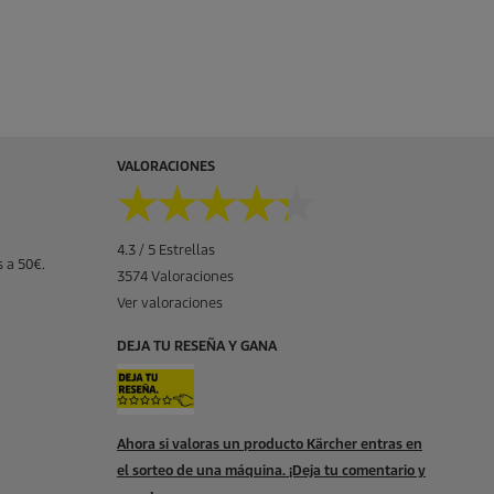
VALORACIONES
★★★★★
★★★★★
4.3 / 5 Estrellas
 a 50€.
3574 Valoraciones
Ver valoraciones
DEJA TU RESEÑA Y GANA
Ahora si valoras un producto Kärcher entras en
el sorteo de una máquina. ¡Deja tu comentario y